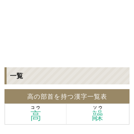
一覧
高の部首を持つ漢字一覧表
コウ
ソウ
高
髞