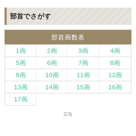
部首でさがす
部首画数表
1画
2画
3画
4画
5画
6画
7画
8画
9画
10画
11画
12画
13画
14画
15画
16画
17画
広告