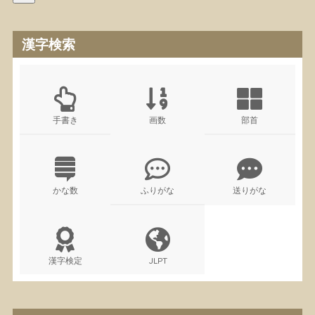
漢字検索
手書き
画数
部首
かな数
ふりがな
送りがな
漢字検定
JLPT