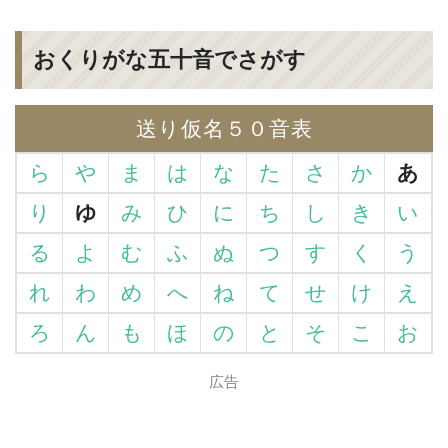
おくりがな五十音でさがす
送り仮名５０音表
ら
や
ま
は
な
た
さ
か
あ
り
ゆ
み
ひ
に
ち
し
き
い
る
よ
む
ふ
ぬ
つ
す
く
う
れ
わ
め
へ
ね
て
せ
け
え
ろ
ん
も
ほ
の
と
そ
こ
お
広告