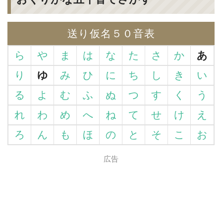
送り仮名５０音表
ら
や
ま
は
な
た
さ
か
あ
り
ゆ
み
ひ
に
ち
し
き
い
る
よ
む
ふ
ぬ
つ
す
く
う
れ
わ
め
へ
ね
て
せ
け
え
ろ
ん
も
ほ
の
と
そ
こ
お
広告