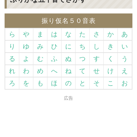
振り仮名５０音表
ら
や
ま
は
な
た
さ
か
あ
り
ゆ
み
ひ
に
ち
し
き
い
る
よ
む
ふ
ぬ
つ
す
く
う
れ
わ
め
へ
ね
て
せ
け
え
ろ
を
も
ほ
の
と
そ
こ
お
広告