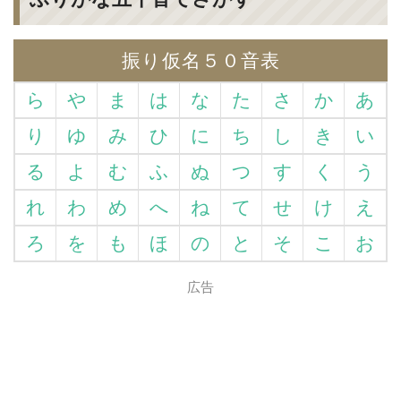
振り仮名５０音表
ら
や
ま
は
な
た
さ
か
あ
り
ゆ
み
ひ
に
ち
し
き
い
る
よ
む
ふ
ぬ
つ
す
く
う
れ
わ
め
へ
ね
て
せ
け
え
ろ
を
も
ほ
の
と
そ
こ
お
広告