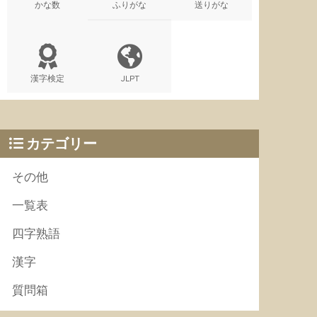
かな数
ふりがな
送りがな
漢字検定
JLPT
カテゴリー
その他
一覧表
四字熟語
漢字
質問箱