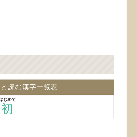
】と読む漢字一覧表
はじめて
初