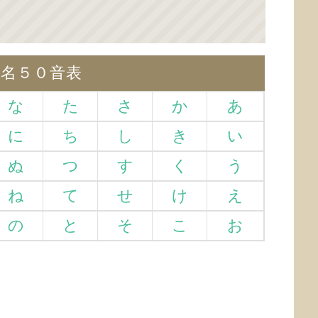
仮名５０音表
な
た
さ
か
あ
に
ち
し
き
い
ぬ
つ
す
く
う
ね
て
せ
け
え
の
と
そ
こ
お