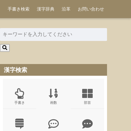
手書き検索
漢字辞典
沿革
お問い合わせ
漢字検索
手書き
画数
部首