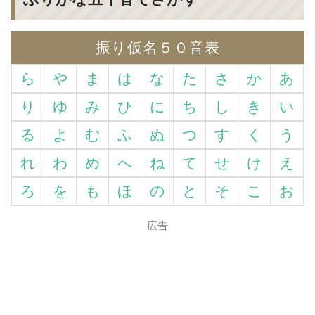
振り仮名５０音表
ら
や
ま
は
な
た
さ
か
あ
り
ゆ
み
ひ
に
ち
し
き
い
る
よ
む
ふ
ぬ
つ
す
く
う
れ
わ
め
へ
ね
て
せ
け
え
ろ
を
も
ほ
の
と
そ
こ
お
広告