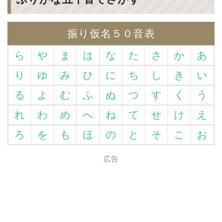
振り仮名５０音表
ら
や
ま
は
な
た
さ
か
あ
り
ゆ
み
ひ
に
ち
し
き
い
る
よ
む
ふ
ぬ
つ
す
く
う
れ
わ
め
へ
ね
て
せ
け
え
ろ
を
も
ほ
の
と
そ
こ
お
広告