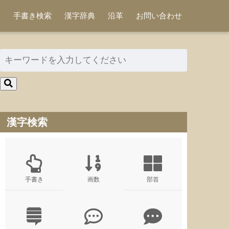
手書き検索
漢字辞典
沿革
お問い合わせ
漢字検索
手書き
画数
部首