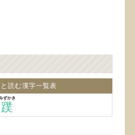
】と読む漢字一覧表
みずかき
蹼