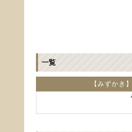
一覧
【みずかき