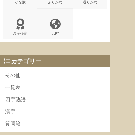
かな数
ふりがな
送りがな
漢字検定
JLPT
カテゴリー
その他
一覧表
四字熟語
漢字
質問箱