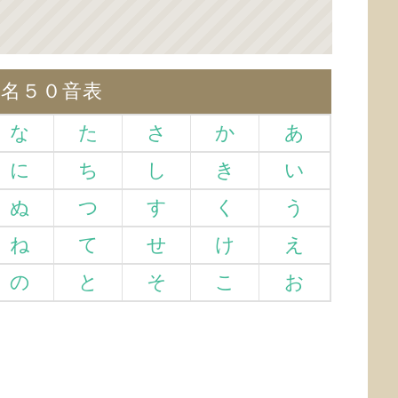
仮名５０音表
な
た
さ
か
あ
に
ち
し
き
い
ぬ
つ
す
く
う
ね
て
せ
け
え
の
と
そ
こ
お