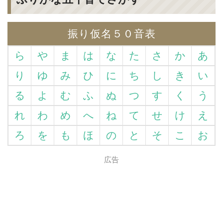
振り仮名５０音表
ら
や
ま
は
な
た
さ
か
あ
り
ゆ
み
ひ
に
ち
し
き
い
る
よ
む
ふ
ぬ
つ
す
く
う
れ
わ
め
へ
ね
て
せ
け
え
ろ
を
も
ほ
の
と
そ
こ
お
広告