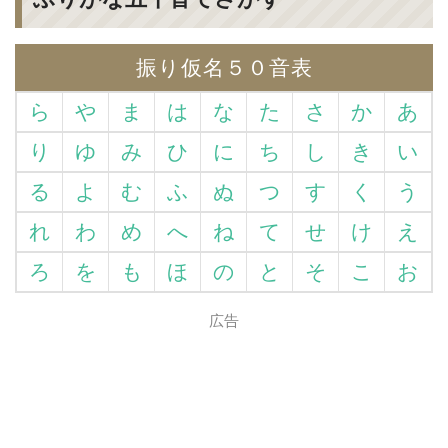
振り仮名５０音表
ら
や
ま
は
な
た
さ
か
あ
り
ゆ
み
ひ
に
ち
し
き
い
る
よ
む
ふ
ぬ
つ
す
く
う
れ
わ
め
へ
ね
て
せ
け
え
ろ
を
も
ほ
の
と
そ
こ
お
広告