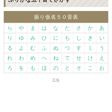
振り仮名５０音表
ら
や
ま
は
な
た
さ
か
あ
り
ゆ
み
ひ
に
ち
し
き
い
る
よ
む
ふ
ぬ
つ
す
く
う
れ
わ
め
へ
ね
て
せ
け
え
ろ
を
も
ほ
の
と
そ
こ
お
広告