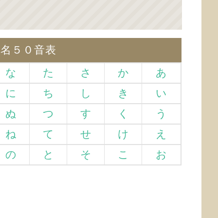
仮名５０音表
な
た
さ
か
あ
に
ち
し
き
い
ぬ
つ
す
く
う
ね
て
せ
け
え
の
と
そ
こ
お