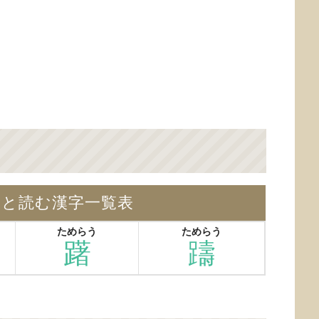
】と読む漢字一覧表
ためらう
ためらう
躇
躊