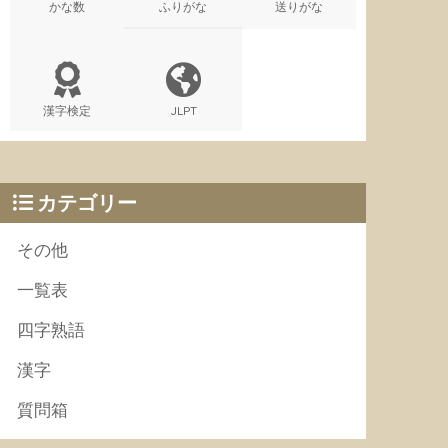
かな数
ふりがな
送りがな
漢字検定
JLPT
カテゴリー
その他
一覧表
四字熟語
漢字
質問箱