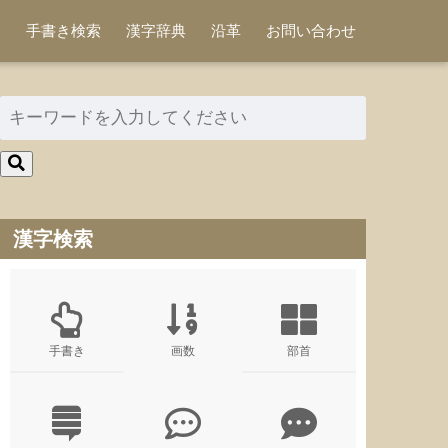
手書き検索
漢字辞典
沿革
お問い合わせ
漢字検索
手書き
画数
部首