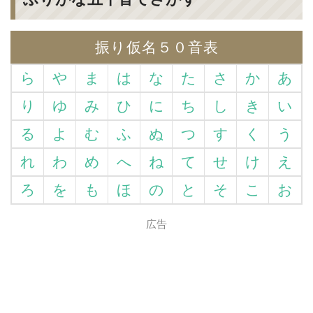
振り仮名５０音表
ら
や
ま
は
な
た
さ
か
あ
り
ゆ
み
ひ
に
ち
し
き
い
る
よ
む
ふ
ぬ
つ
す
く
う
れ
わ
め
へ
ね
て
せ
け
え
ろ
を
も
ほ
の
と
そ
こ
お
広告