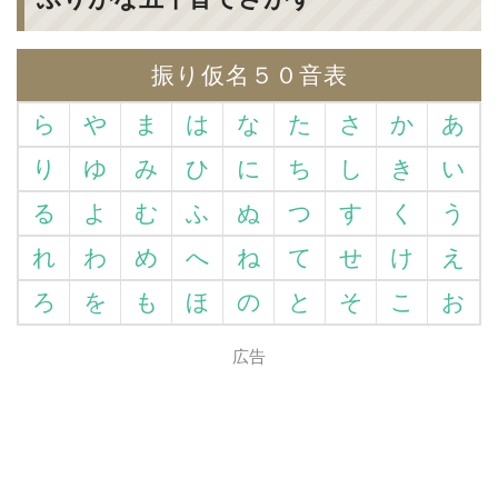
振り仮名５０音表
ら
や
ま
は
な
た
さ
か
あ
り
ゆ
み
ひ
に
ち
し
き
い
る
よ
む
ふ
ぬ
つ
す
く
う
れ
わ
め
へ
ね
て
せ
け
え
ろ
を
も
ほ
の
と
そ
こ
お
広告