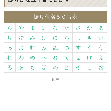
振り仮名５０音表
ら
や
ま
は
な
た
さ
か
あ
り
ゆ
み
ひ
に
ち
し
き
い
る
よ
む
ふ
ぬ
つ
す
く
う
れ
わ
め
へ
ね
て
せ
け
え
ろ
を
も
ほ
の
と
そ
こ
お
広告