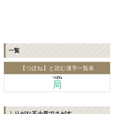
一覧
【つぼね】と読む漢字一覧表
つぼね
局
ふりがな五十音でさがす