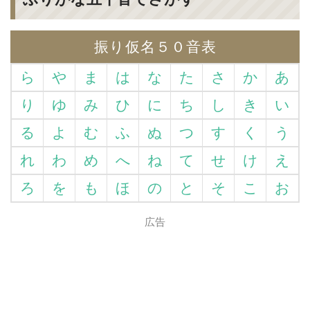
振り仮名５０音表
ら
や
ま
は
な
た
さ
か
あ
り
ゆ
み
ひ
に
ち
し
き
い
る
よ
む
ふ
ぬ
つ
す
く
う
れ
わ
め
へ
ね
て
せ
け
え
ろ
を
も
ほ
の
と
そ
こ
お
広告