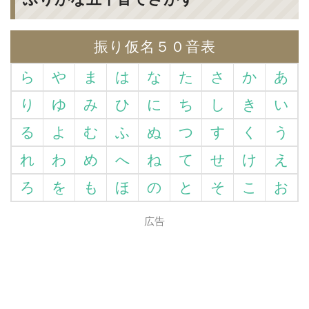
振り仮名５０音表
ら
や
ま
は
な
た
さ
か
あ
り
ゆ
み
ひ
に
ち
し
き
い
る
よ
む
ふ
ぬ
つ
す
く
う
れ
わ
め
へ
ね
て
せ
け
え
ろ
を
も
ほ
の
と
そ
こ
お
広告