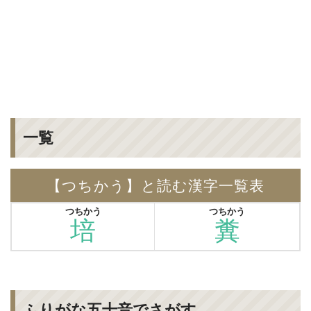
一覧
【つちかう】と読む漢字一覧表
つちかう
つちかう
培
糞
ふりがな五十音でさがす