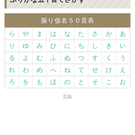
振り仮名５０音表
ら
や
ま
は
な
た
さ
か
あ
り
ゆ
み
ひ
に
ち
し
き
い
る
よ
む
ふ
ぬ
つ
す
く
う
れ
わ
め
へ
ね
て
せ
け
え
ろ
を
も
ほ
の
と
そ
こ
お
広告