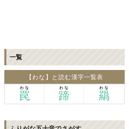
一覧
【わな】と読む漢字一覧表
わな
わな
わな
罠
蹄
羂
ふりがな五十音でさがす