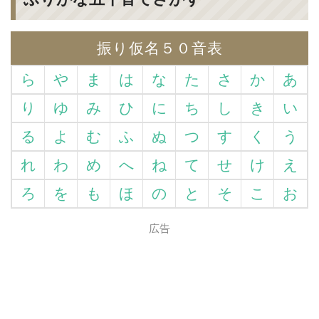
振り仮名５０音表
ら
や
ま
は
な
た
さ
か
あ
り
ゆ
み
ひ
に
ち
し
き
い
る
よ
む
ふ
ぬ
つ
す
く
う
れ
わ
め
へ
ね
て
せ
け
え
ろ
を
も
ほ
の
と
そ
こ
お
広告