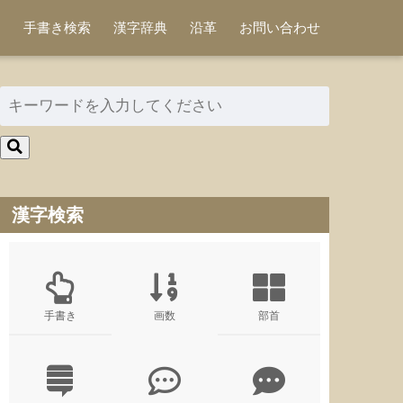
手書き検索
漢字辞典
沿革
お問い合わせ
漢字検索
手書き
画数
部首