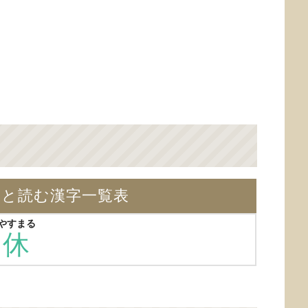
】と読む漢字一覧表
やすまる
休