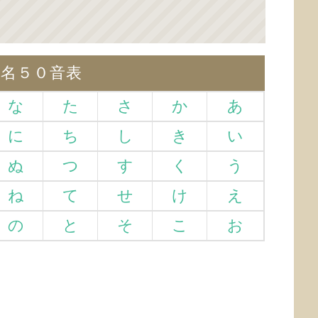
仮名５０音表
な
た
さ
か
あ
に
ち
し
き
い
ぬ
つ
す
く
う
ね
て
せ
け
え
の
と
そ
こ
お