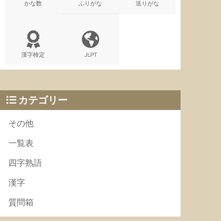
かな数
ふりがな
送りがな
漢字検定
JLPT
カテゴリー
その他
一覧表
四字熟語
漢字
質問箱