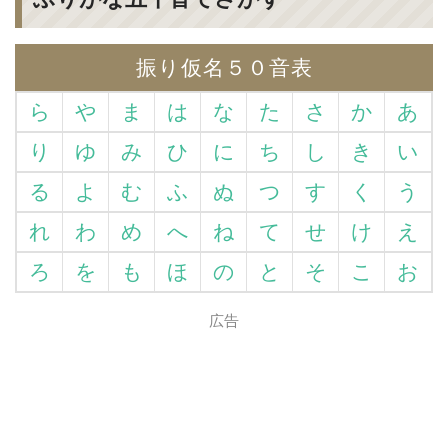
振り仮名５０音表
ら
や
ま
は
な
た
さ
か
あ
り
ゆ
み
ひ
に
ち
し
き
い
る
よ
む
ふ
ぬ
つ
す
く
う
れ
わ
め
へ
ね
て
せ
け
え
ろ
を
も
ほ
の
と
そ
こ
お
広告