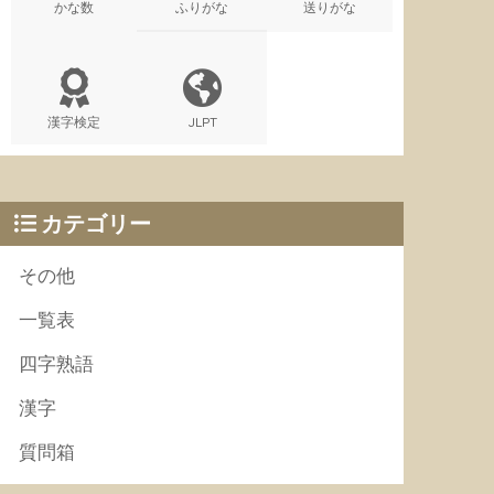
かな数
ふりがな
送りがな
漢字検定
JLPT
カテゴリー
その他
一覧表
四字熟語
漢字
質問箱