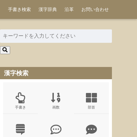
手書き検索
漢字辞典
沿革
お問い合わせ
漢字検索
手書き
画数
部首