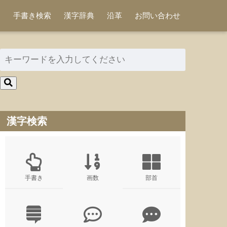
手書き検索
漢字辞典
沿革
お問い合わせ
漢字検索
手書き
画数
部首