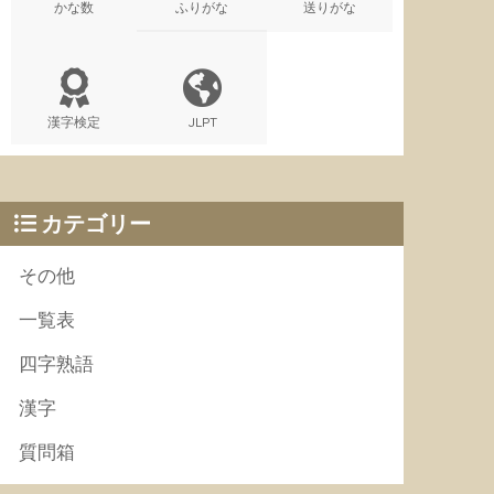
かな数
ふりがな
送りがな
漢字検定
JLPT
カテゴリー
その他
一覧表
四字熟語
漢字
質問箱