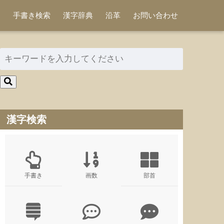
手書き検索
漢字辞典
沿革
お問い合わせ
漢字検索
手書き
画数
部首