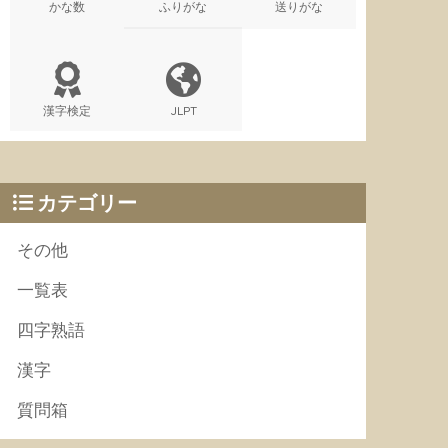
かな数
ふりがな
送りがな
漢字検定
JLPT
カテゴリー
その他
一覧表
四字熟語
漢字
質問箱