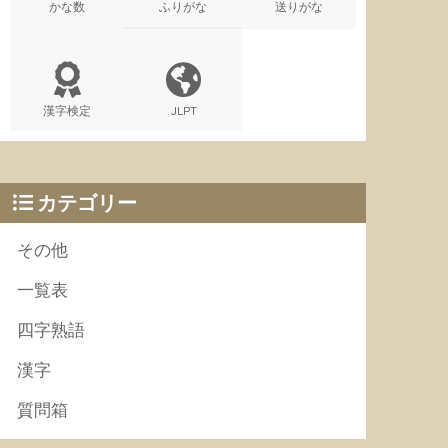
かな数
ふりがな
送りがな
漢字検定
JLPT
カテゴリー
その他
一覧表
四字熟語
漢字
質問箱