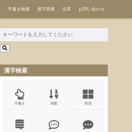
手書き検索
漢字辞典
沿革
お問い合わせ
漢字検索
手書き
画数
部首