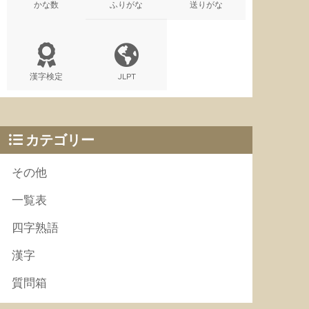
かな数
ふりがな
送りがな
漢字検定
JLPT
カテゴリー
その他
一覧表
四字熟語
漢字
質問箱