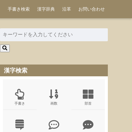
手書き検索
漢字辞典
沿革
お問い合わせ
漢字検索
手書き
画数
部首