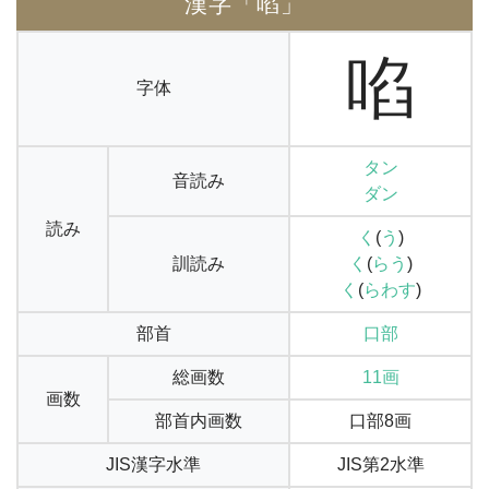
漢字「啗」
啗
字体
タン
音読み
ダン
読み
く
(
う
)
訓読み
く
(
らう
)
く
(
らわす
)
部首
口部
総画数
11画
画数
部首内画数
口部8画
JIS漢字水準
JIS第2水準