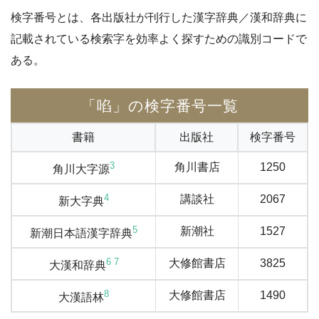
検字番号とは、各出版社が刊行した漢字辞典／漢和辞典に
記載されている検索字を効率よく探すための識別コードで
ある。
「啗」の検字番号一覧
書籍
出版社
検字番号
3
角川書店
1250
角川大字源
4
講談社
2067
新大字典
5
新潮社
1527
新潮日本語漢字辞典
6
7
大修館書店
3825
大漢和辞典
8
大修館書店
1490
大漢語林