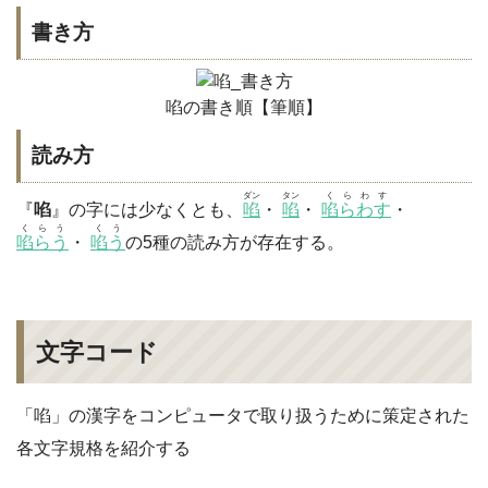
書き方
啗の書き順【筆順】
読み方
ダン
タン
くらわす
『
啗
』の字には少なくとも、
啗
・
啗
・
啗らわす
・
くらう
くう
啗らう
・
啗う
の5種の読み方が存在する。
文字コード
「啗」の漢字をコンピュータで取り扱うために策定された
各文字規格を紹介する