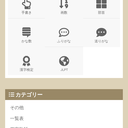
手書き
画数
部首
かな数
ふりがな
送りがな
漢字検定
JLPT
カテゴリー
その他
一覧表