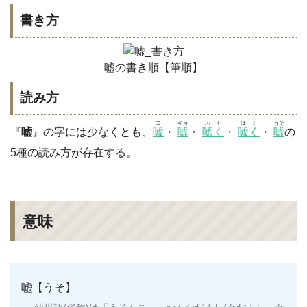
書き方
嘘の書き順【筆順】
読み方
コ
キョ
ふく
はく
うそ
『
嘘
』の字には少なくとも、
嘘
・
嘘
・
嘘く
・
嘘く
・
嘘
の
5種の読み方が存在する。
意味
嘘【うそ】