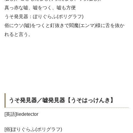
真っ赤な嘘、嘘をつく、嘘も方便
うそ発見器：ぽりぐらふ(ポリグラフ)
俗にウソ(嘘)をつくと釘抜きで閻魔(エンマ)様に舌を抜か
れると言う。
うそ発見器／嘘発見器【うそはっけんき】
[英語]liedetector
[俗]ぽりぐらふ(ポリグラフ)