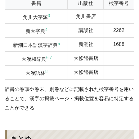
書籍
出版社
検字番号
3
角川書店
角川大字源
4
講談社
2262
新大字典
5
新潮社
1688
新潮日本語漢字辞典
6
7
大修館書店
大漢和辞典
8
大修館書店
大漢語林
辞書の巻頭や巻末、別巻などに記載された検字番号を用い
ることで、漢字の掲載ページ・掲載位置を容易に特定する
ことができる。
まとめ