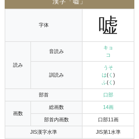
漢字「嘘」
嘘
字体
キョ
音読み
コ
読み
うそ
訓読み
は
(
く
)
ふ
(
く
)
部首
口部
総画数
14画
画数
部首内画数
口部11画
JIS漢字水準
JIS第1水準