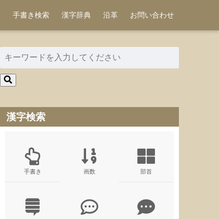
手書き検索
漢字辞典
沿革
お問い合わせ
漢字検索
手書き
画数
部首