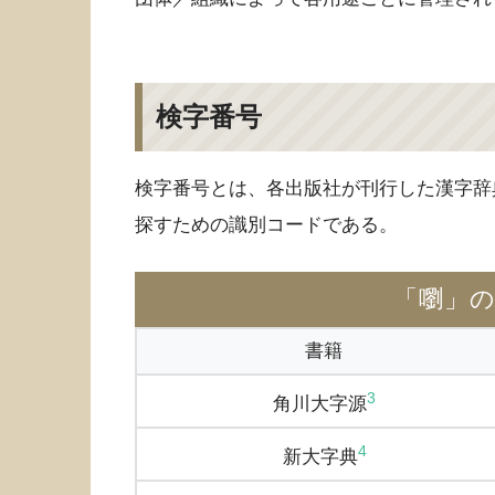
検字番号
検字番号とは、各出版社が刊行した漢字辞
探すための識別コードである。
「嚠」
書籍
3
角川大字源
4
新大字典