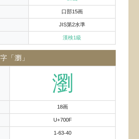
口部15画
JIS第2水準
漢検1級
体字「瀏」
瀏
18画
U+700F
1-63-40