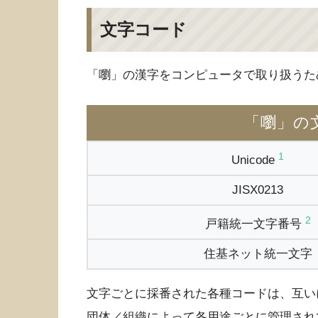
文字コード
「嚠」の漢字をコンピュータで取り扱うた
「嚠」の
1
Unicode
JISX0213
2
戸籍統一文字番号
住基ネット統一文字
文字ごとに採番された各種コードは、互い
団体／組織によって各用途ごとに管理され