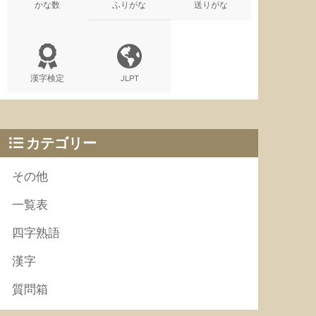
かな数
ふりがな
送りがな
漢字検定
JLPT
カテゴリー
その他
一覧表
四字熟語
漢字
質問箱