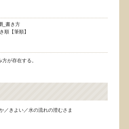
き順【筆順】
み方が存在する。
か／きよい／水の流れの澄むさま