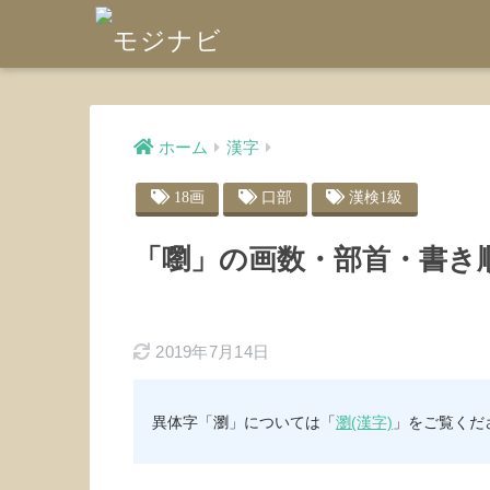
ホーム
漢字
18画
口部
漢検1級
「嚠」の画数・部首・書き
2019年7月14日
異体字「瀏」については「
瀏(漢字)
」をご覧くだ