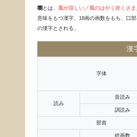
嚠
とは、
風が涼しい／風のはやく吹くさま
意味をもつ漢字。18画の画数をもち、口
の漢字とされる。
漢
字体
音読み
読み
訓読み
部首
総画数