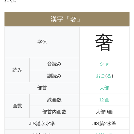
れる。
漢字「奢」
奢
字体
音読み
シャ
読み
訓読み
おご
(
る
)
部首
大部
総画数
12画
画数
部首内画数
大部9画
JIS漢字水準
JIS第2水準