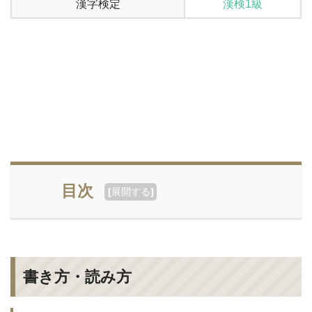
漢字検定
漢検1級
目次
[
展開する
]
書き方・読み方