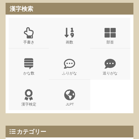
漢字検索
手書き
画数
部首
かな数
ふりがな
送りがな
漢字検定
JLPT
カテゴリー