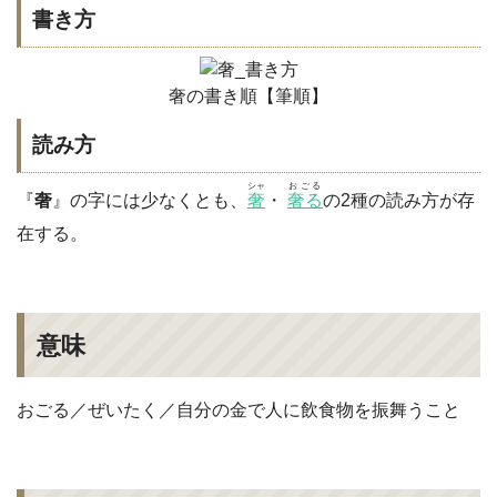
書き方
奢の書き順【筆順】
読み方
シャ
おごる
『
奢
』の字には少なくとも、
奢
・
奢る
の2種の読み方が存
在する。
意味
おごる／ぜいたく／自分の金で人に飲食物を振舞うこと