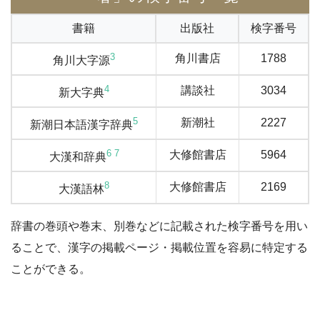
書籍
出版社
検字番号
3
角川書店
1788
角川大字源
4
講談社
3034
新大字典
5
新潮社
2227
新潮日本語漢字辞典
6
7
大修館書店
5964
大漢和辞典
8
大修館書店
2169
大漢語林
辞書の巻頭や巻末、別巻などに記載された検字番号を用い
ることで、漢字の掲載ページ・掲載位置を容易に特定する
ことができる。