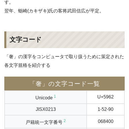
す。
翌年、蛎崎(カキザキ)氏の客将武田信広が平定。
文字コード
「奢」の漢字をコンピュータで取り扱うために策定された
各文字規格を紹介する
「奢」の文字コード一覧
1
U+5962
Unicode
JISX0213
1-52-90
2
068400
戸籍統一文字番号