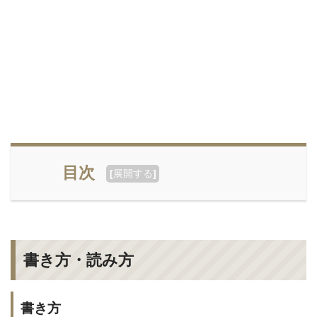
目次
[
展開する
]
書き方・読み方
書き方