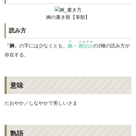
婀の書き順【筆順】
読み方
ア
たおやか
『
婀
』の字には少なくとも、
婀
・
婀やか
の2種の読み方が
存在する。
意味
たおやか／しなやかで美しいさま
熟語