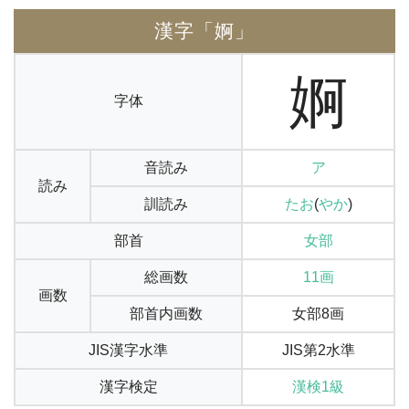
漢字「婀」
婀
字体
音読み
ア
読み
訓読み
たお
(
やか
)
部首
女部
総画数
11画
画数
部首内画数
女部8画
JIS漢字水準
JIS第2水準
漢字検定
漢検1級