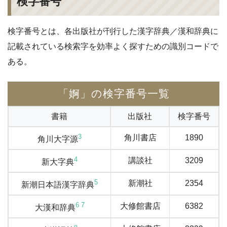
検字番号
検字番号とは、各出版社が刊行した漢字辞典／漢和辞典に
記載されている検索字を効率よく探すための識別コードで
ある。
「婀」の検字番号一覧
書籍
出版社
検字番号
3
角川書店
1890
角川大字源
4
講談社
3209
新大字典
5
新潮社
2354
新潮日本語漢字辞典
6
7
大修館書店
6382
大漢和辞典