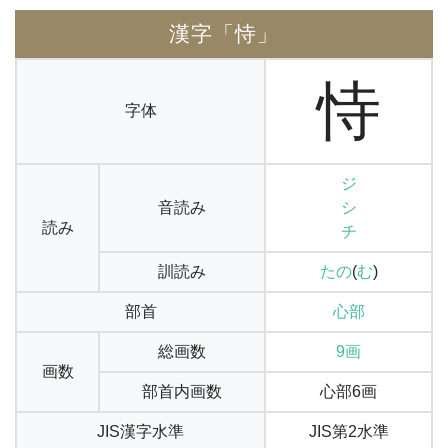
漢字「恃」
恃
字体
ジ
音読み
シ
読み
チ
訓読み
たの
(
む
)
部首
心部
総画数
9画
画数
部首内画数
心部6画
JIS漢字水準
JIS第2水準