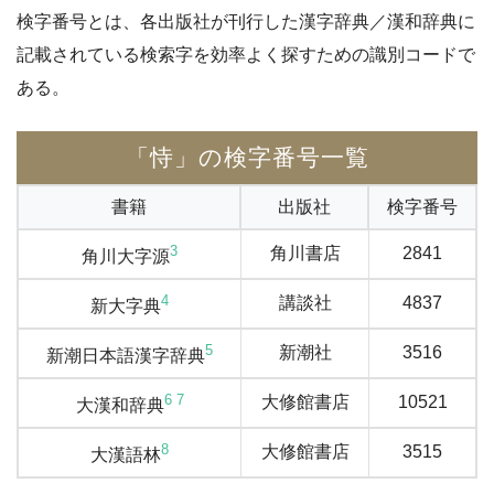
検字番号とは、各出版社が刊行した漢字辞典／漢和辞典に
記載されている検索字を効率よく探すための識別コードで
ある。
「恃」の検字番号一覧
書籍
出版社
検字番号
3
角川書店
2841
角川大字源
4
講談社
4837
新大字典
5
新潮社
3516
新潮日本語漢字辞典
6
7
大修館書店
10521
大漢和辞典
8
大修館書店
3515
大漢語林