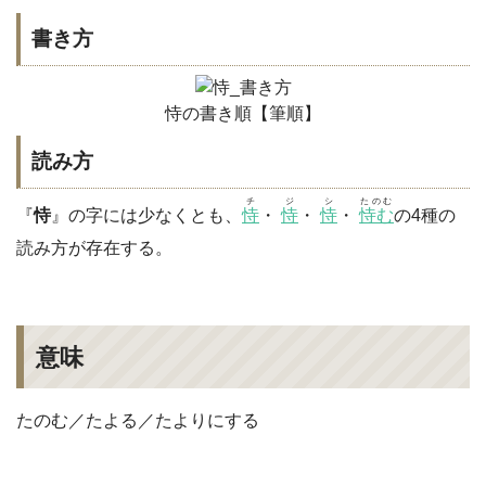
書き方
恃の書き順【筆順】
読み方
チ
ジ
シ
たのむ
『
恃
』の字には少なくとも、
恃
・
恃
・
恃
・
恃む
の4種の
読み方が存在する。
意味
たのむ／たよる／たよりにする