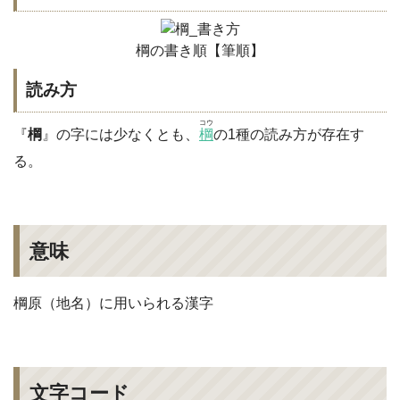
棡の書き順【筆順】
読み方
コウ
『
棡
』の字には少なくとも、
棡
の1種の読み方が存在す
る。
意味
棡原（地名）に用いられる漢字
文字コード