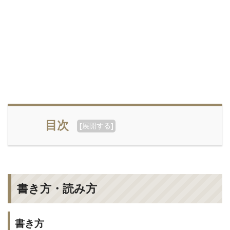
目次
[
展開する
]
書き方・読み方
書き方