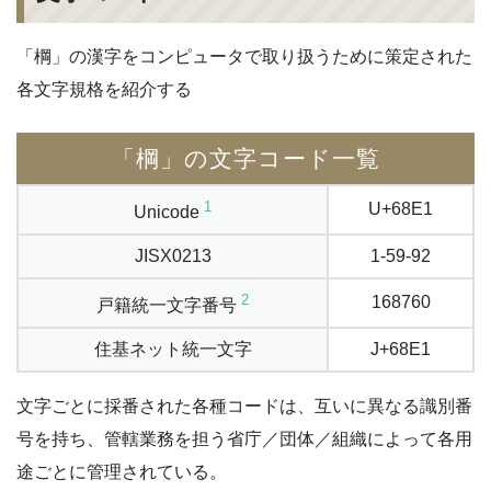
「棡」の漢字をコンピュータで取り扱うために策定された
各文字規格を紹介する
「棡」の文字コード一覧
1
U+68E1
Unicode
JISX0213
1-59-92
2
168760
戸籍統一文字番号
住基ネット統一文字
J+68E1
文字ごとに採番された各種コードは、互いに異なる識別番
号を持ち、管轄業務を担う省庁／団体／組織によって各用
途ごとに管理されている。