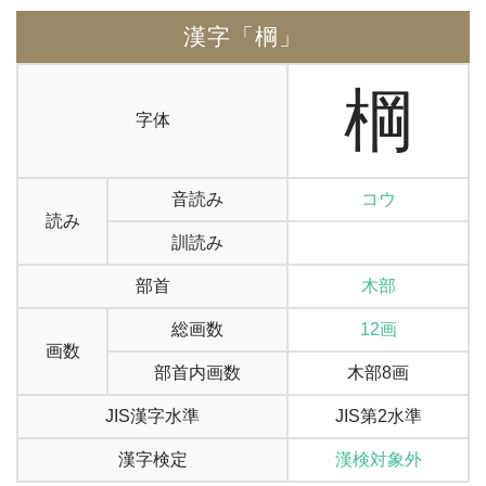
漢字「棡」
棡
字体
音読み
コウ
読み
訓読み
部首
木部
総画数
12画
画数
部首内画数
木部8画
JIS漢字水準
JIS第2水準
漢字検定
漢検対象外