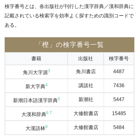
検字番号とは、各出版社が刊行した漢字辞典／漢和辞典に
記載されている検索字を効率よく探すための識別コードで
ある。
「樫」の検字番号一覧
書籍
出版社
検字番号
3
角川書店
4487
角川大字源
4
講談社
7436
新大字典
5
新潮社
5447
新潮日本語漢字辞典
6
7
大修館書店
15485
大漢和辞典
8
大修館書店
5484
大漢語林