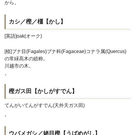
から。
カシ／樫／橿【かし】
[英語]oak(オーク)
[植]ブナ目(Fagales)ブナ科(Fagaceae)コナラ属(Quercus)
の常緑高木の総称。
川越市の木。
。
樫ガス田【かしがすでん】
てんがいてんがすでん(天外天ガス田)
。
ウバメガシ／姥目樫【うばめがし】