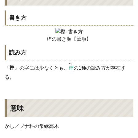
書き方
樫の書き順【筆順】
読み方
かし
『
樫
』の字には少なくとも、
樫
の1種の読み方が存在す
る。
意味
かし／ブナ科の常緑高木