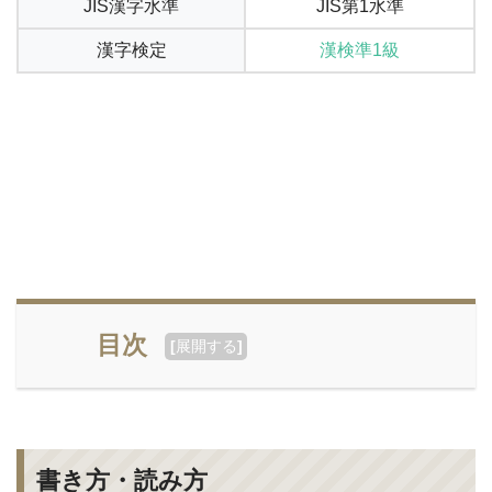
JIS漢字水準
JIS第1水準
漢字検定
漢検準1級
目次
[
展開する
]
書き方・読み方