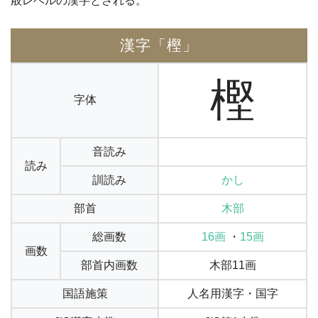
般レベルの漢字とされる。
漢字「樫」
樫
字体
音読み
読み
訓読み
かし
部首
木部
総画数
16画
・
15画
画数
部首内画数
木部11画
国語施策
人名用漢字・国字