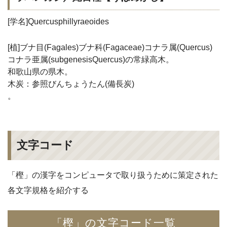
[学名]Quercusphillyraeoides
[植]ブナ目(Fagales)ブナ科(Fagaceae)コナラ属(Quercus)
コナラ亜属(subgenesisQuercus)の常緑高木。
和歌山県の県木。
木炭：参照びんちょうたん(備長炭)
。
文字コード
「樫」の漢字をコンピュータで取り扱うために策定された
各文字規格を紹介する
「樫」の文字コード一覧