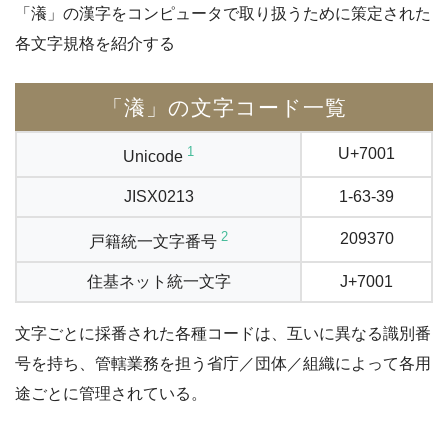
「瀁」の漢字をコンピュータで取り扱うために策定された
各文字規格を紹介する
「瀁」の文字コード一覧
1
U+7001
Unicode
JISX0213
1-63-39
2
209370
戸籍統一文字番号
住基ネット統一文字
J+7001
文字ごとに採番された各種コードは、互いに異なる識別番
号を持ち、管轄業務を担う省庁／団体／組織によって各用
途ごとに管理されている。