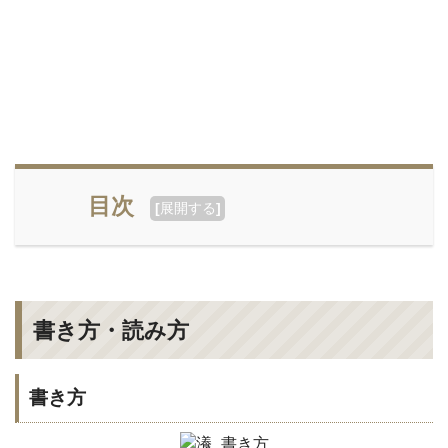
目次
[
展開する
]
書き方・読み方
書き方