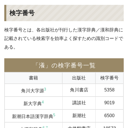
検字番号
検字番号とは、各出版社が刊行した漢字辞典／漢和辞典に
記載されている検索字を効率よく探すための識別コードで
ある。
「瀁」の検字番号一覧
書籍
出版社
検字番号
3
角川書店
5358
角川大字源
4
講談社
9019
新大字典
5
新潮社
6500
新潮日本語漢字辞典
6
7