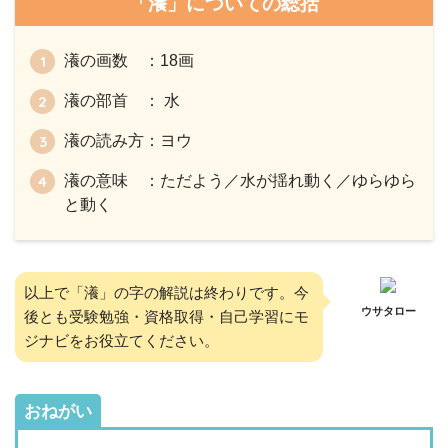
「瀁」についての総括
瀁の画数 ：18画
瀁の部首 ： 水
瀁の読み方：ヨウ
瀁の意味 ：ただよう／水が揺れ動く／ゆらゆら
と動く
以上で「瀁」の字の解説は終わりです。今
ウサタロー
後とも受験勉強・資格取得・自己学習にモ
ジナビをお役立てください。
おねがい