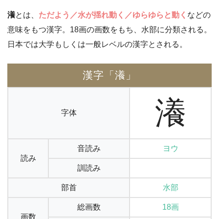
瀁
とは、
ただよう／水が揺れ動く／ゆらゆらと動く
などの
意味をもつ漢字。18画の画数をもち、水部に分類される。
日本では大学もしくは一般レベルの漢字とされる。
漢字「瀁」
瀁
字体
音読み
ヨウ
読み
訓読み
部首
水部
総画数
18画
画数