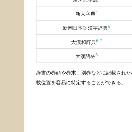
4
新大字典
5
新潮日本語漢字辞典
6
7
大漢和辞典
8
大漢語林
辞書の巻頭や巻末、別巻などに記載された
載位置を容易に特定することができる。