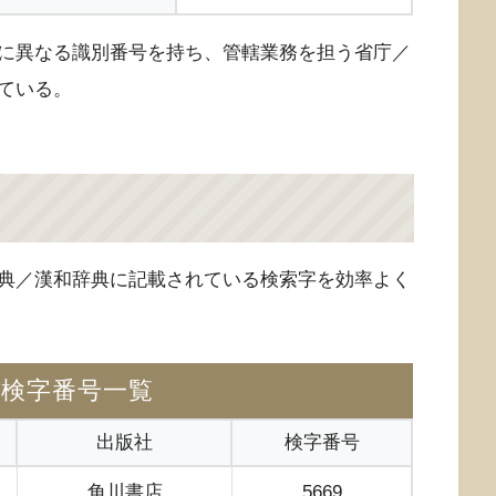
に異なる識別番号を持ち、管轄業務を担う省庁／
ている。
典／漢和辞典に記載されている検索字を効率よく
の検字番号一覧
出版社
検字番号
角川書店
5669