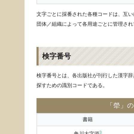
文字ごとに採番された各種コードは、互い
団体／組織によって各用途ごとに管理され
検字番号
検字番号とは、各出版社が刊行した漢字辞
探すための識別コードである。
「犖」
書籍
3
角川大字源