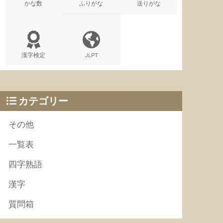
かな数
ふりがな
送りがな
漢字検定
JLPT
カテゴリー
その他
一覧表
四字熟語
漢字
質問箱