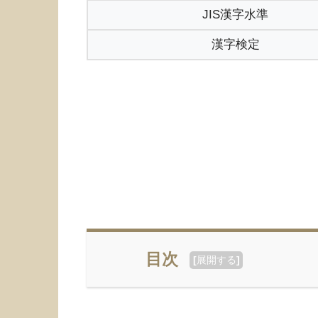
JIS漢字水準
漢字検定
目次
[
展開する
]