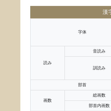
漢
字体
音読み
読み
訓読み
部首
総画数
画数
部首内画数