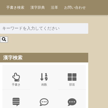
手書き検索
漢字辞典
沿革
お問い合わせ
漢字検索
手書き
画数
部首