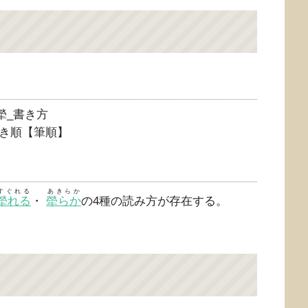
き順【筆順】
すぐれる
あきらか
犖れる
・
犖らか
の4種の読み方が存在する。