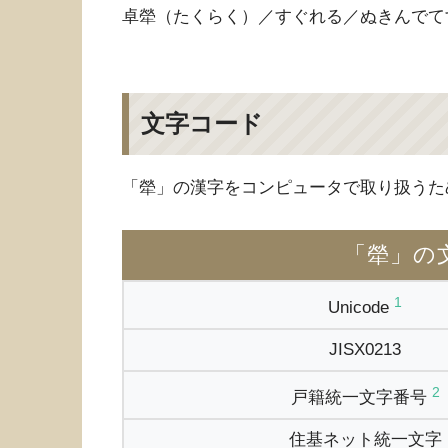
卓犖（たくらく）／すぐれる／ぬきんでて
文字コード
「犖」の漢字をコンピュータで取り扱うた
「犖」の
1
Unicode
JISX0213
2
戸籍統一文字番号
住基ネット統一文字