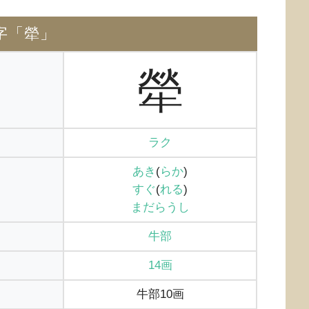
字「犖」
犖
ラク
あき
(
らか
)
すぐ
(
れる
)
まだらうし
牛部
14画
牛部10画