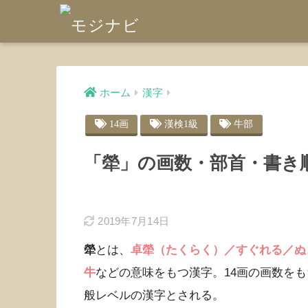
ホーム
漢字
14画
漢検1級
牛部
「犖」の画数・部首・書き
2019年7月14日
犖
とは、
卓犖（たくらく）／すぐれる／ぬ
牛
などの意味をもつ漢字。14画の画数を
般レベルの漢字とされる。