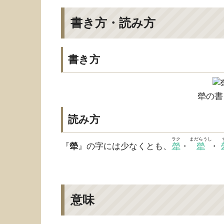
書き方・読み方
書き方
犖の書
読み方
ラク
まだらうし
『
犖
』の字には少なくとも、
犖
・
犖
・
意味