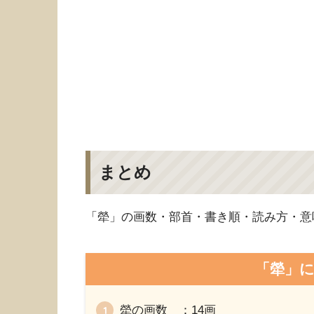
まとめ
「犖」の画数・部首・書き順・読み方・意
「犖」
犖の画数 ：14画