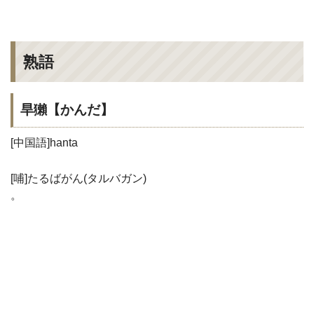
熟語
旱獺【かんだ】
[中国語]hanta
[哺]たるばがん(タルバガン)
。