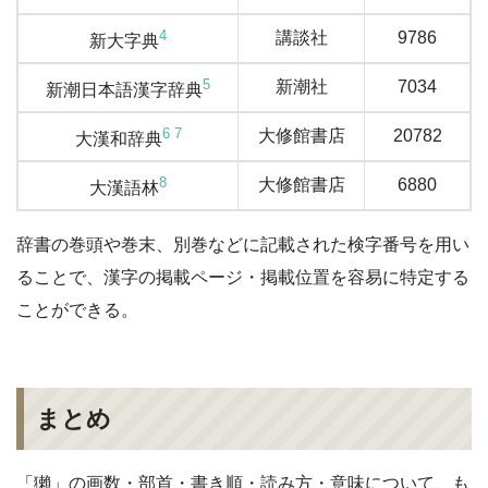
4
講談社
9786
新大字典
5
新潮社
7034
新潮日本語漢字辞典
6
7
大修館書店
20782
大漢和辞典
8
大修館書店
6880
大漢語林
辞書の巻頭や巻末、別巻などに記載された検字番号を用い
ることで、漢字の掲載ページ・掲載位置を容易に特定する
ことができる。
まとめ
「獺」の画数・部首・書き順・読み方・意味について、も