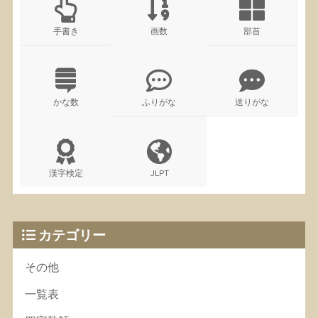
手書き
画数
部首
かな数
ふりがな
送りがな
漢字検定
JLPT
カテゴリー
その他
一覧表