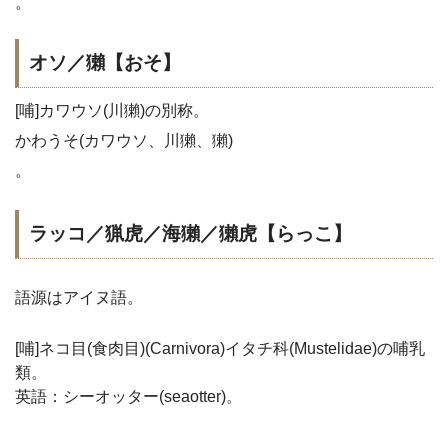
。
オソ／獺【おそ】
[哺]カワウソ(川獺)の別称。
かわうそ(カワウソ、川獺、獺)
。
ラッコ／猟虎／海獺／獺虎【らっこ】
語源はアイヌ語。
[哺]ネコ目(食肉目)(Carnivora)イタチ科(Mustelidae)の哺乳
類。
英語：シーオッター(seaotter)。