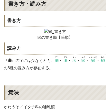
書き方・読み方
書き方
獺の書き順【筆順】
読み方
ダツ
ダチ
タツ
タチ
かわうそ
おそ
『
獺
』の字には少なくとも、
獺
・
獺
・
獺
・
獺
・
獺
・
獺
の6種の読み方が存在する。
意味
かわうそ／イタチ科の哺乳類