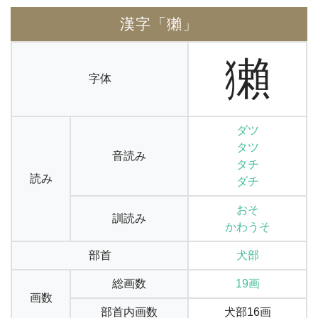
漢字「獺」
獺
字体
ダツ
タツ
音読み
タチ
読み
ダチ
おそ
訓読み
かわうそ
部首
犬部
総画数
19画
画数
部首内画数
犬部16画