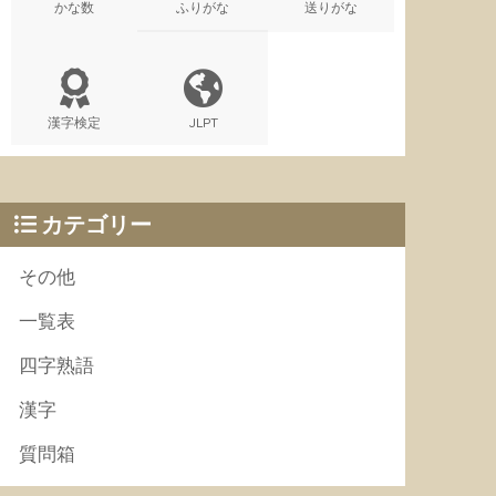
かな数
ふりがな
送りがな
漢字検定
JLPT
カテゴリー
その他
一覧表
四字熟語
漢字
質問箱