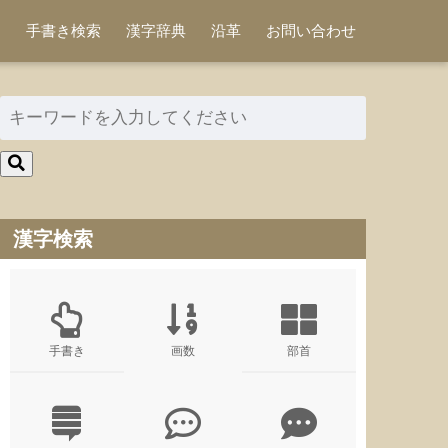
手書き検索
漢字辞典
沿革
お問い合わせ
漢字検索
手書き
画数
部首