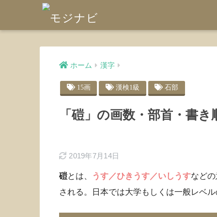
ホーム
漢字
15画
漢検1級
石部
「磑」の画数・部首・書き
2019年7月14日
磑
とは、
うす／ひきうす／いしうす
などの
される。日本では大学もしくは一般レベル