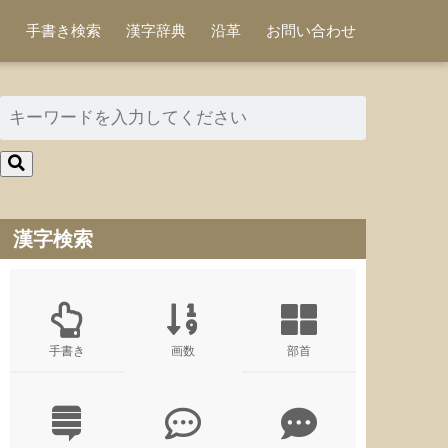
手書き検索
漢字辞典
沿革
お問い合わせ
漢字検索
手書き
画数
部首