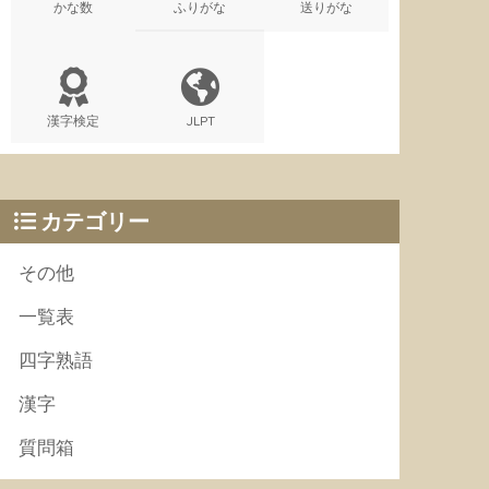
かな数
ふりがな
送りがな
漢字検定
JLPT
カテゴリー
その他
一覧表
四字熟語
漢字
質問箱