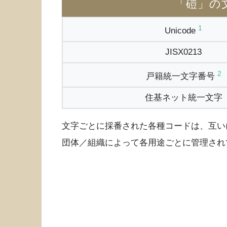
「磑」の
1
Unicode
JISX0213
2
戸籍統一文字番号
住基ネット統一文字
文字ごとに採番された各種コードは、互い
団体／組織によって各用途ごとに管理され