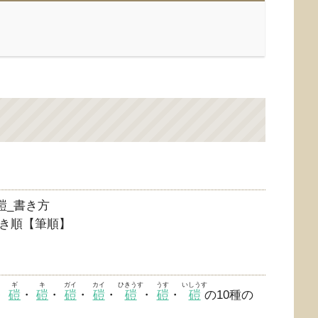
き順【筆順】
ギ
キ
ガイ
カイ
ひきうす
うす
いしうす
・
磑
・
磑
・
磑
・
磑
・
磑
・
磑
・
磑
の10種の