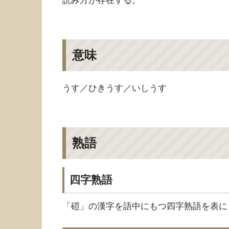
読み方が存在する。
意味
うす／ひきうす／いしうす
熟語
四字熟語
「磑」の漢字を語中にもつ四字熟語を表に