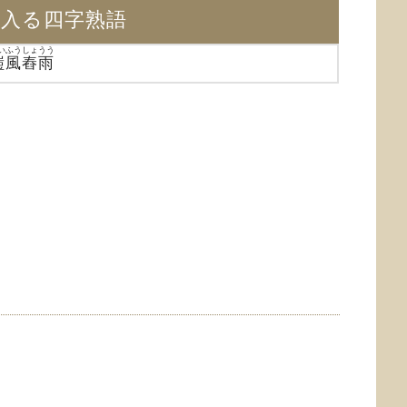
が入る四字熟語
いふうしょうう
磑風舂雨