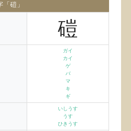
字「磑」
磑
ガイ
カイ
ゲ
バ
マ
キ
ギ
いしうす
うす
ひきうす