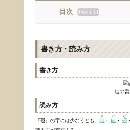
目次
[
展開する
]
書き方・読み方
書き方
磑の書
読み方
マ
バ
ゲ
『
磑
』の字には少なくとも、
磑
・
磑
・
磑