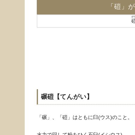
「磑」
が
碾磑【てんがい】
「碾」、「磑」はともに臼(ウス)のこと。
水力で回して粉をひく石臼(イシウス)。