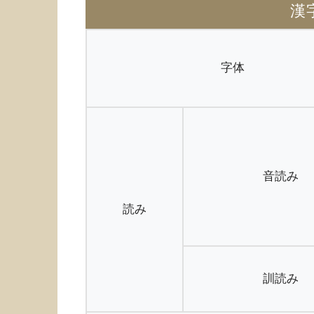
漢
字体
音読み
読み
訓読み