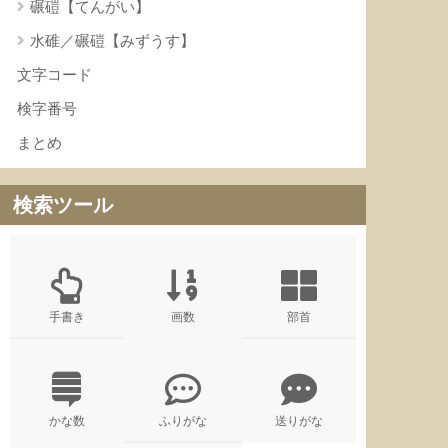
碾磑【てんがい】
水碓／碾磑【みずうす】
文字コード
検字番号
まとめ
検索ツール
手書き
画数
部首
かな数
ふりがな
送りがな