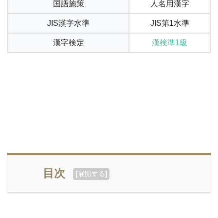
国語施策
人名用漢字
JIS漢字水準
JIS第1水準
漢字検定
漢検準1級
目次
[
展開する
]