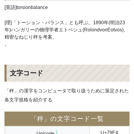
[英語]torsionbalance
[理]「トーション・バランス」とも呼ぶ。1890年(明治23
年)ハンガリーの物理学者エトベシュ(RolondvonEotvos)、
精密なねじり秤を考案。
。
文字コード
「秤」の漢字をコンピュータで取り扱うために策定された
各文字規格を紹介する
「秤」の文字コード一覧
1
U+79E4
Unicode