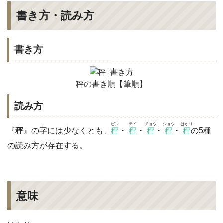
書き方・読み方
書き方
秤の書き順【筆順】
読み方
ビン
テイ
チョウ
ショウ
はかり
『
秤
』の字には少なくとも、
秤
・
秤
・
秤
・
秤
・
秤
の5種
の読み方が存在する。
意味