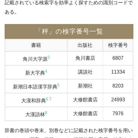
記載されている検索字を効率よく探すための識別コードで
ある。
「秤」の検字番号一覧
書籍
出版社
検字番号
3
角川書店
6807
角川大字源
4
講談社
11334
新大字典
5
新潮社
8203
新潮日本語漢字辞典
6
7
大修館書店
24993
大漢和辞典
8
大修館書店
7976
大漢語林
辞書の巻頭や巻末、別巻などに記載された検字番号を用い