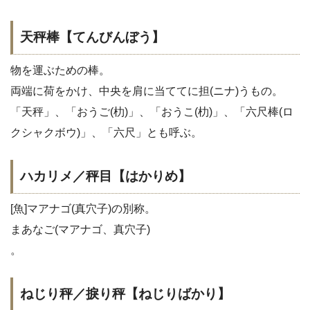
天秤棒【てんびんぼう】
物を運ぶための棒。
両端に荷をかけ、中央を肩に当ててに担(ニナ)うもの。
「天秤」、「おうご(朸)」、「おうこ(朸)」、「六尺棒(ロ
クシャクボウ)」、「六尺」とも呼ぶ。
ハカリメ／秤目【はかりめ】
[魚]マアナゴ(真穴子)の別称。
まあなご(マアナゴ、真穴子)
。
ねじり秤／捩り秤【ねじりばかり】