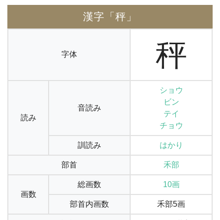
漢字「秤」
秤
字体
ショウ
ビン
音読み
テイ
読み
チョウ
訓読み
はかり
部首
禾部
総画数
10画
画数
部首内画数
禾部5画