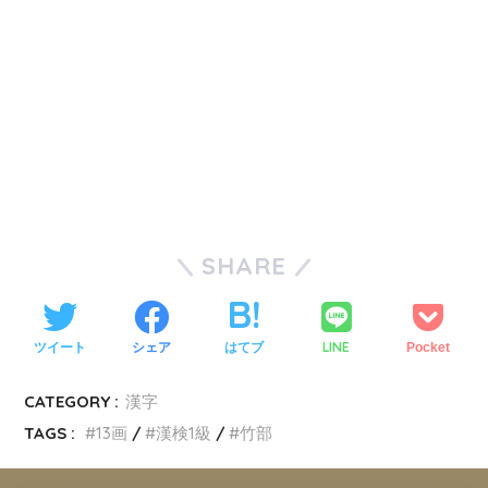
SHARE
LINE
ツイート
シェア
はてブ
Pocket
CATEGORY :
漢字
TAGS :
13画
漢検1級
竹部