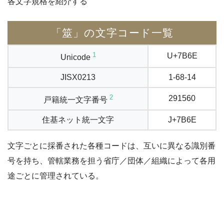
各文字規格を紹介する
「筮」の文字コード一覧
1
U+7B6E
Unicode
JISX0213
1-68-14
2
291560
戸籍統一文字番号
住基ネット統一文字
J+7B6E
文字ごとに採番された各種コードは、互いに異なる識別番
号を持ち、管轄業務を担う省庁／団体／組織によって各用
途ごとに管理されている。