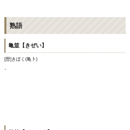
熟語
亀筮【きぜい】
[歴]きぼく(亀卜)
。