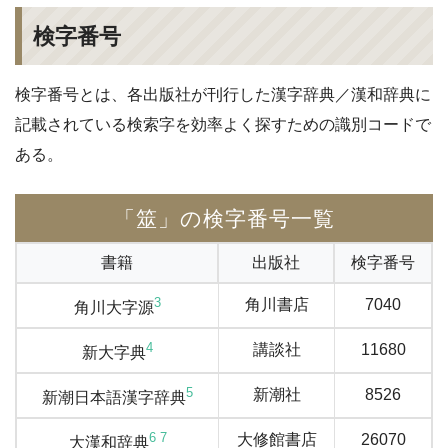
検字番号
検字番号とは、各出版社が刊行した漢字辞典／漢和辞典に
記載されている検索字を効率よく探すための識別コードで
ある。
「筮」の検字番号一覧
書籍
出版社
検字番号
3
角川書店
7040
角川大字源
4
講談社
11680
新大字典
5
新潮社
8526
新潮日本語漢字辞典
6
7
大修館書店
26070
大漢和辞典