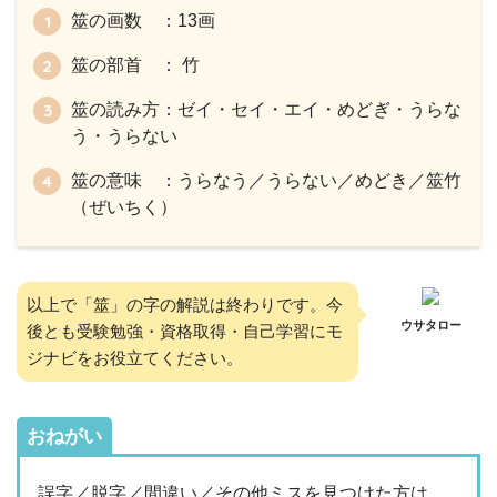
筮の画数 ：13画
筮の部首 ： 竹
筮の読み方：ゼイ・セイ・エイ・めどぎ・うらな
う・うらない
筮の意味 ：うらなう／うらない／めどき／筮竹
（ぜいちく）
以上で「筮」の字の解説は終わりです。今
ウサタロー
後とも受験勉強・資格取得・自己学習にモ
ジナビをお役立てください。
おねがい
誤字／脱字／間違い／その他ミスを見つけた方は、