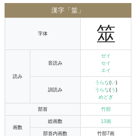
漢字「筮」
筮
字体
ゼイ
音読み
セイ
エイ
読み
うらな
(
い
)
訓読み
うらな
(
う
)
めどぎ
部首
竹部
総画数
13画
画数
部首内画数
竹部7画