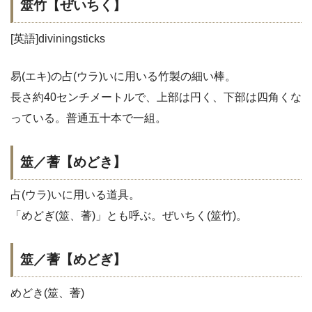
筮竹【ぜいちく】
[英語]diviningsticks
易(エキ)の占(ウラ)いに用いる竹製の細い棒。
長さ約40センチメートルで、上部は円く、下部は四角くな
っている。普通五十本で一組。
筮／蓍【めどき】
占(ウラ)いに用いる道具。
「めどぎ(筮、蓍)」とも呼ぶ。ぜいちく(筮竹)。
筮／蓍【めどぎ】
めどき(筮、蓍)