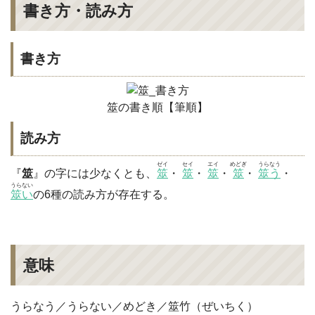
書き方・読み方
書き方
筮の書き順【筆順】
読み方
ゼイ
セイ
エイ
めどぎ
うらなう
『
筮
』の字には少なくとも、
筮
・
筮
・
筮
・
筮
・
筮う
・
うらない
筮い
の6種の読み方が存在する。
意味
うらなう／うらない／めどき／筮竹（ぜいちく）