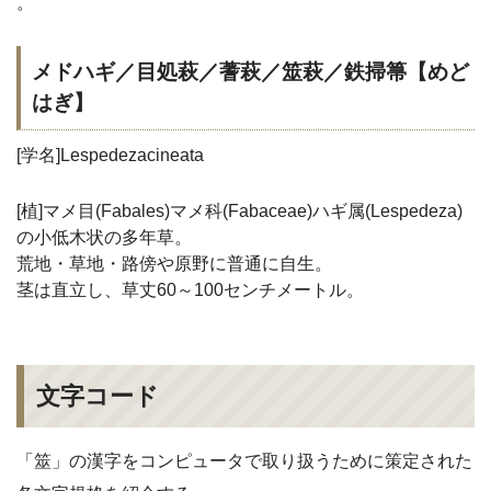
。
メドハギ／目処萩／蓍萩／筮萩／鉄掃箒【めど
はぎ】
[学名]Lespedezacineata
[植]マメ目(Fabales)マメ科(Fabaceae)ハギ属(Lespedeza)
の小低木状の多年草。
荒地・草地・路傍や原野に普通に自生。
茎は直立し、草丈60～100センチメートル。
文字コード
「筮」の漢字をコンピュータで取り扱うために策定された