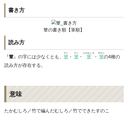
書き方
簟の書き順【筆順】
読み方
デン
テン
たかむしろ
すのこ
『
簟
』の字には少なくとも、
簟
・
簟
・
簟
・
簟
の4種の
読み方が存在する。
意味
たかむしろ／竹で編んだむしろ／竹でできたすのこ