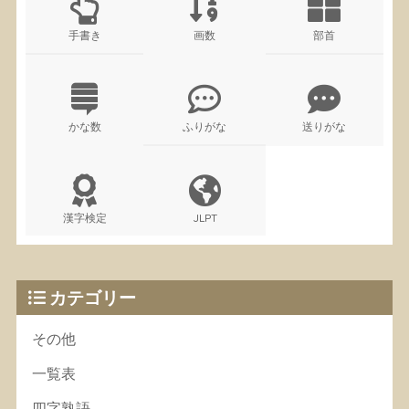
手書き
画数
部首
かな数
ふりがな
送りがな
漢字検定
JLPT
カテゴリー
その他
一覧表
四字熟語