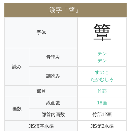
漢字「簟」
簟
字体
テン
音読み
デン
読み
すのこ
訓読み
たかむしろ
部首
竹部
総画数
18画
画数
部首内画数
竹部12画
JIS漢字水準
JIS第2水準