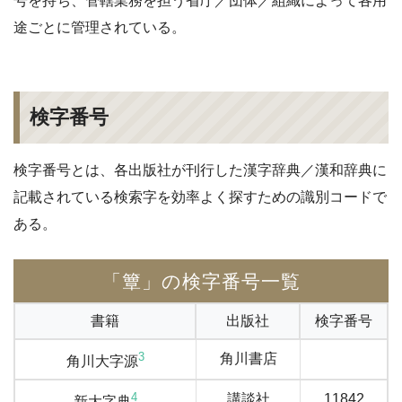
号を持ち、管轄業務を担う省庁／団体／組織によって各用
途ごとに管理されている。
検字番号
検字番号とは、各出版社が刊行した漢字辞典／漢和辞典に
記載されている検索字を効率よく探すための識別コードで
ある。
「簟」の検字番号一覧
書籍
出版社
検字番号
3
角川書店
角川大字源
4
講談社
11842
新大字典