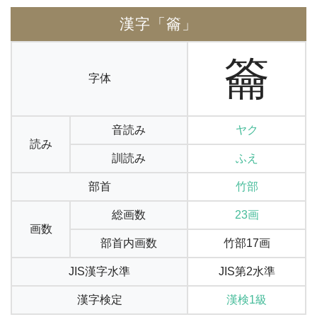
漢字「籥」
籥
字体
音読み
ヤク
読み
訓読み
ふえ
部首
竹部
総画数
23画
画数
部首内画数
竹部17画
JIS漢字水準
JIS第2水準
漢字検定
漢検1級