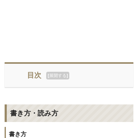
目次
[
展開する
]
書き方・読み方
書き方