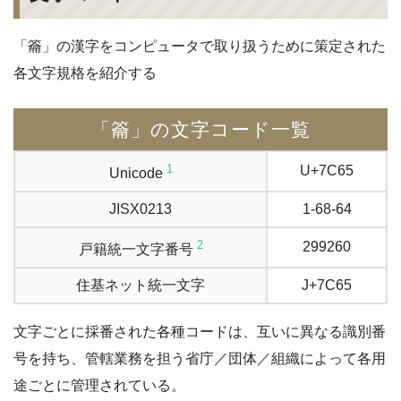
「籥」の漢字をコンピュータで取り扱うために策定された
各文字規格を紹介する
「籥」の文字コード一覧
1
U+7C65
Unicode
JISX0213
1-68-64
2
299260
戸籍統一文字番号
住基ネット統一文字
J+7C65
文字ごとに採番された各種コードは、互いに異なる識別番
号を持ち、管轄業務を担う省庁／団体／組織によって各用
途ごとに管理されている。