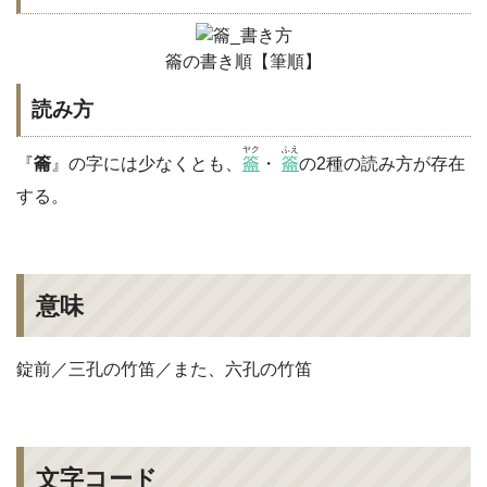
籥の書き順【筆順】
読み方
ヤク
ふえ
『
籥
』の字には少なくとも、
籥
・
籥
の2種の読み方が存在
する。
意味
錠前／三孔の竹笛／また、六孔の竹笛
文字コード