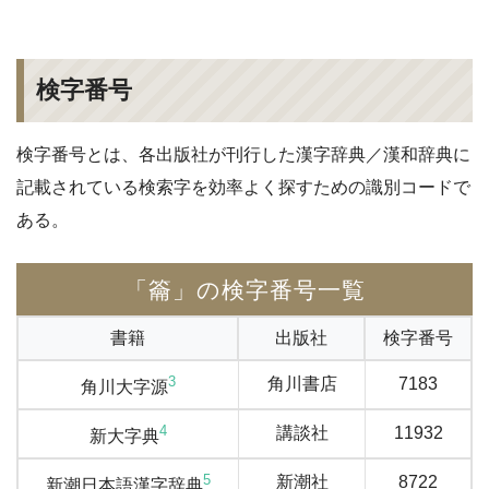
検字番号
検字番号とは、各出版社が刊行した漢字辞典／漢和辞典に
記載されている検索字を効率よく探すための識別コードで
ある。
「籥」の検字番号一覧
書籍
出版社
検字番号
3
角川書店
7183
角川大字源
4
講談社
11932
新大字典
5
新潮社
8722
新潮日本語漢字辞典