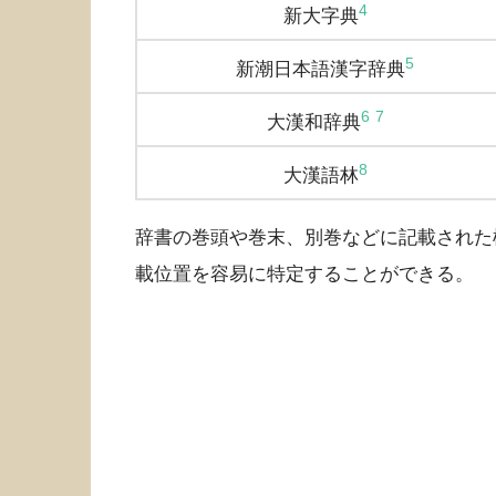
4
新大字典
5
新潮日本語漢字辞典
6
7
大漢和辞典
8
大漢語林
辞書の巻頭や巻末、別巻などに記載された
載位置を容易に特定することができる。