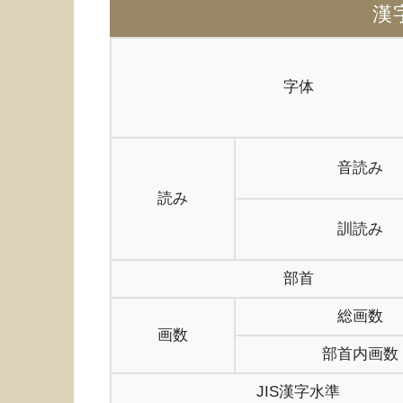
漢
字体
音読み
読み
訓読み
部首
総画数
画数
部首内画数
JIS漢字水準