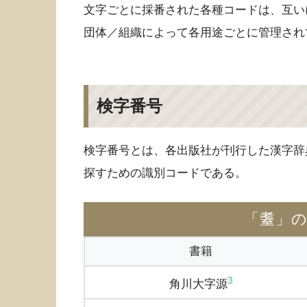
文字ごとに採番された各種コードは、互い
団体／組織によって各用途ごとに管理され
検字番号
検字番号とは、各出版社が刊行した漢字辞
探すための識別コードである。
「耋」
書籍
3
角川大字源