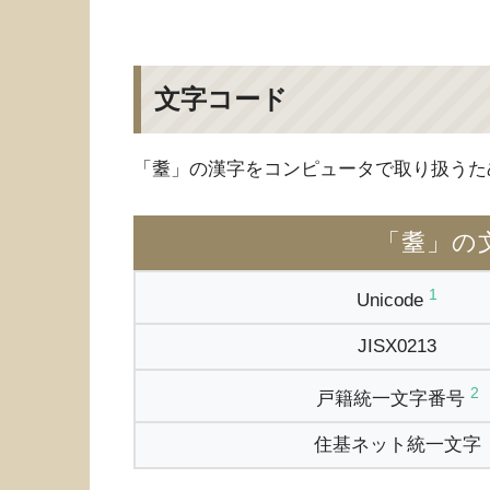
文字コード
「耋」の漢字をコンピュータで取り扱うた
「耋」の
1
Unicode
JISX0213
2
戸籍統一文字番号
住基ネット統一文字