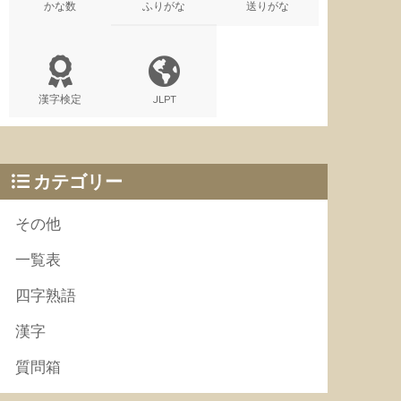
かな数
ふりがな
送りがな
漢字検定
JLPT
カテゴリー
その他
一覧表
四字熟語
漢字
質問箱