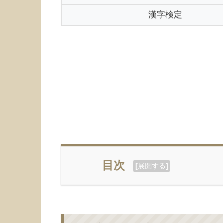
漢字検定
目次
[
展開する
]