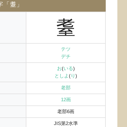
字「耋」
耋
テツ
デチ
お
(
いる
)
としよ
(
り
)
老部
12画
老部6画
JIS第2水準