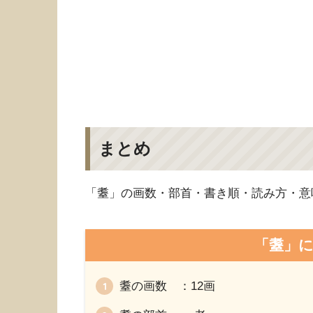
まとめ
「耋」の画数・部首・書き順・読み方・意
「耋」
耋の画数 ：12画