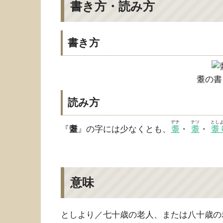
書き方・読み方
書き方
耋の書
読み方
デチ
テツ
とし
『
耋
』の字には少なくとも、
耋
・
耋
・
耋
意味
としより／七十歳の老人、または八十歳の