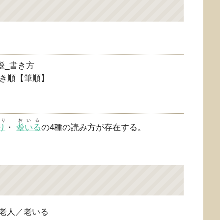
き順【筆順】
より
おいる
り
・
耋いる
の4種の読み方が存在する。
老人／老いる