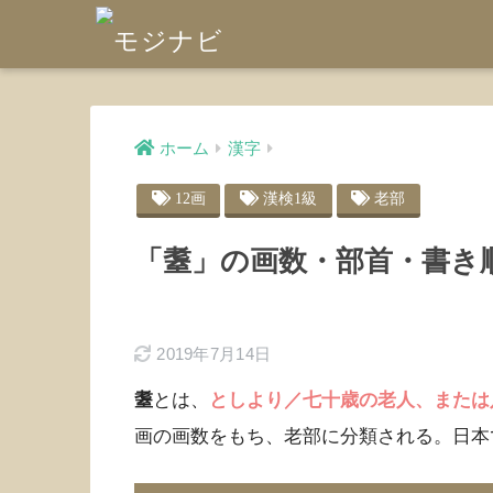
ホーム
漢字
12画
漢検1級
老部
「耋」の画数・部首・書き
2019年7月14日
耋
とは、
としより／七十歳の老人、または
画の画数をもち、老部に分類される。日本