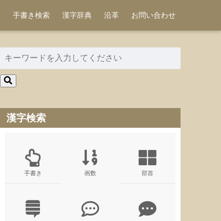
手書き検索
漢字辞典
沿革
お問い合わせ
漢字検索
手書き
画数
部首