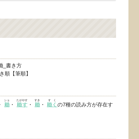
き順【筆順】
ショ
たがやす
すき
すく
・
耡
・
耡す
・
耡
・
耡く
の7種の読み方が存在す