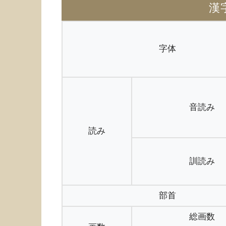
漢
字体
音読み
読み
訓読み
部首
総画数