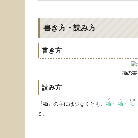
書き方・読み方
書き方
耡の書
読み方
ゾ
ソ
ジョ
『
耡
』の字には少なくとも、
耡
・
耡
・
耡
る。