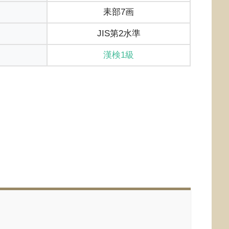
耒部7画
JIS第2水準
漢検1級