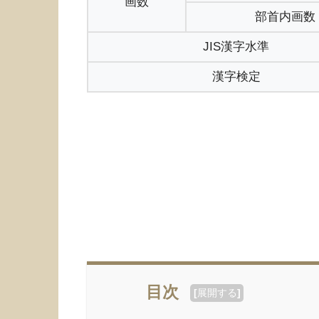
画数
部首内画数
JIS漢字水準
漢字検定
目次
[
展開する
]