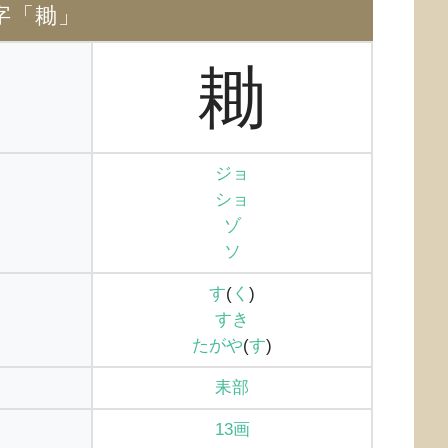
字「耡」
耡
ジョ
ショ
ゾ
ソ
す
(
く
)
すき
たがや
(
す
)
耒部
13画