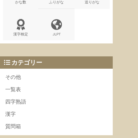
かな数
ふりがな
送りがな
漢字検定
JLPT
カテゴリー
その他
一覧表
四字熟語
漢字
質問箱