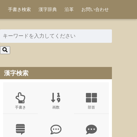
手書き検索
漢字辞典
沿革
お問い合わせ
漢字検索
手書き
画数
部首