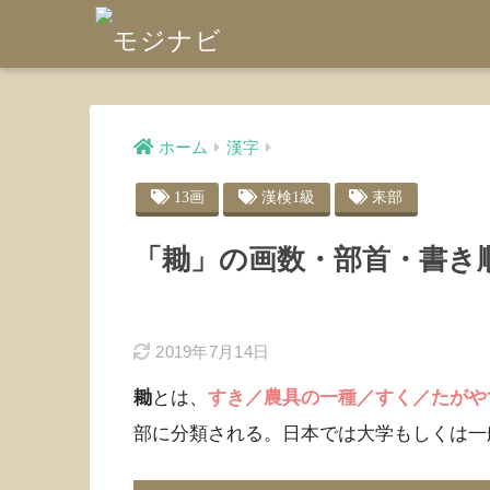
ホーム
漢字
13画
漢検1級
耒部
「耡」の画数・部首・書き
2019年7月14日
耡
とは、
すき／農具の一種／すく／たがや
部に分類される。日本では大学もしくは一