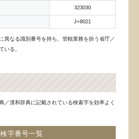
323030
J+8021
に異なる識別番号を持ち、管轄業務を担う省庁／
ている。
典／漢和辞典に記載されている検索字を効率よく
の検字番号一覧