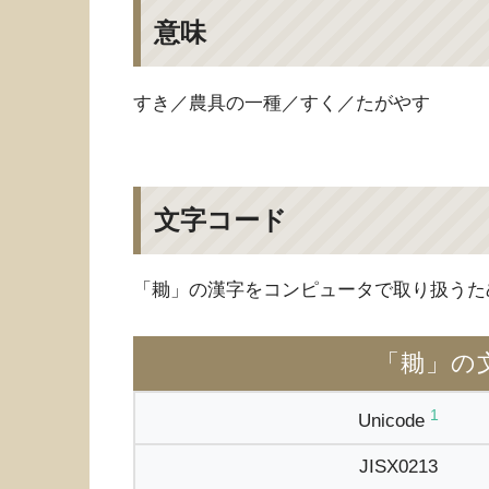
意味
すき／農具の一種／すく／たがやす
文字コード
「耡」の漢字をコンピュータで取り扱うた
「耡」の
1
Unicode
JISX0213