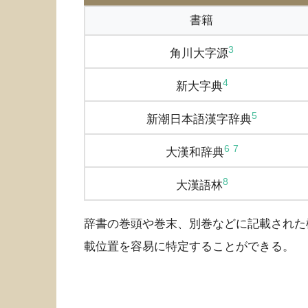
書籍
3
角川大字源
4
新大字典
5
新潮日本語漢字辞典
6
7
大漢和辞典
8
大漢語林
辞書の巻頭や巻末、別巻などに記載された
載位置を容易に特定することができる。