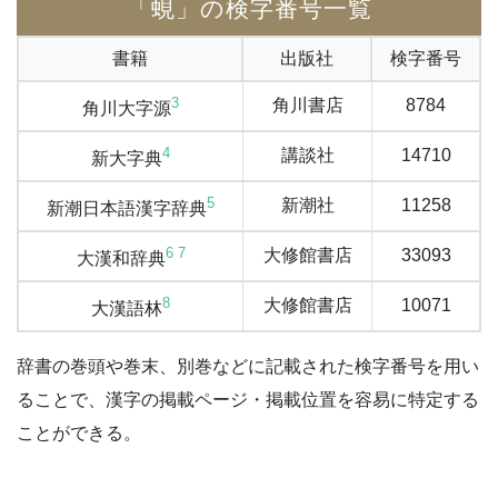
「蜆」の検字番号一覧
書籍
出版社
検字番号
3
角川書店
8784
角川大字源
4
講談社
14710
新大字典
5
新潮社
11258
新潮日本語漢字辞典
6
7
大修館書店
33093
大漢和辞典
8
大修館書店
10071
大漢語林
辞書の巻頭や巻末、別巻などに記載された検字番号を用い
ることで、漢字の掲載ページ・掲載位置を容易に特定する
ことができる。