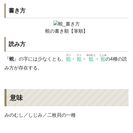
書き方
蜆の書き順【筆順】
読み方
ゲン
ケン
みのむし
しじみ
『
蜆
』の字には少なくとも、
蜆
・
蜆
・
蜆
・
蜆
の4種の読
み方が存在する。
意味
みのむし／しじみ／二枚貝の一種