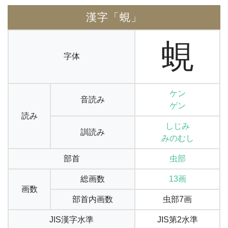
漢字「蜆」
蜆
字体
ケン
音読み
ゲン
読み
しじみ
訓読み
みのむし
部首
虫部
総画数
13画
画数
部首内画数
虫部7画
JIS漢字水準
JIS第2水準