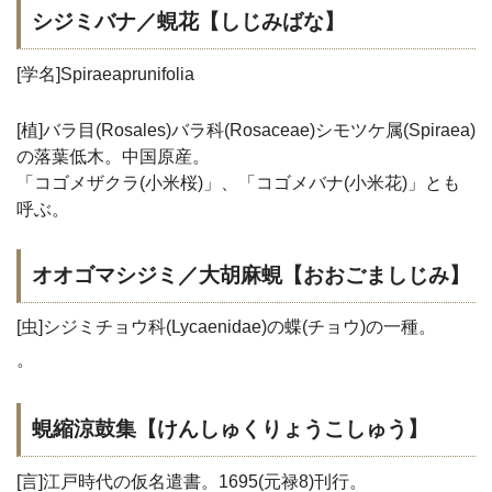
シジミバナ／蜆花【しじみばな】
[学名]Spiraeaprunifolia
[植]バラ目(Rosales)バラ科(Rosaceae)シモツケ属(Spiraea)
の落葉低木。中国原産。
「コゴメザクラ(小米桜)」、「コゴメバナ(小米花)」とも
呼ぶ。
オオゴマシジミ／大胡麻蜆【おおごましじみ】
[虫]シジミチョウ科(Lycaenidae)の蝶(チョウ)の一種。
。
蜆縮涼鼓集【けんしゅくりょうこしゅう】
[言]江戸時代の仮名遣書。1695(元禄8)刊行。