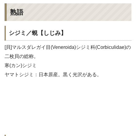
熟語
シジミ／蜆【しじみ】
[貝]マルスダレガイ目(Veneroida)シジミ科(Corbiculidae)の
二枚貝の総称。
寒(カン)シジミ
ヤマトシジミ：日本原産。黒く光沢がある。