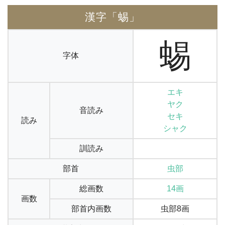
漢字「蜴」
蜴
字体
エキ
ヤク
音読み
セキ
読み
シャク
訓読み
部首
虫部
総画数
14画
画数
部首内画数
虫部8画