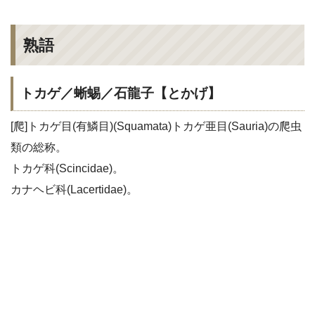
熟語
トカゲ／蜥蜴／石龍子【とかげ】
[爬]トカゲ目(有鱗目)(Squamata)トカゲ亜目(Sauria)の爬虫
類の総称。
トカゲ科(Scincidae)。
カナヘビ科(Lacertidae)。