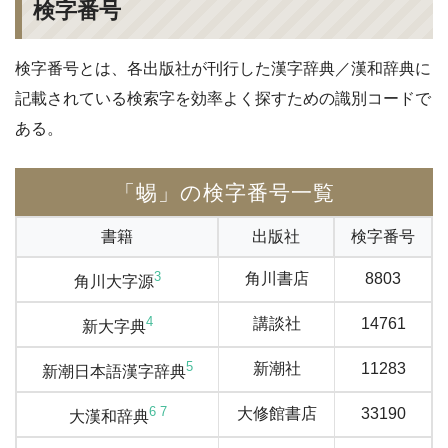
検字番号
検字番号とは、各出版社が刊行した漢字辞典／漢和辞典に
記載されている検索字を効率よく探すための識別コードで
ある。
「蜴」の検字番号一覧
書籍
出版社
検字番号
3
角川書店
8803
角川大字源
4
講談社
14761
新大字典
5
新潮社
11283
新潮日本語漢字辞典
6
7
大修館書店
33190
大漢和辞典