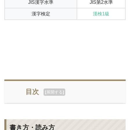
JIS漢字水準
JIS第2水準
漢字検定
漢検1級
目次
[
展開する
]
書き方・読み方