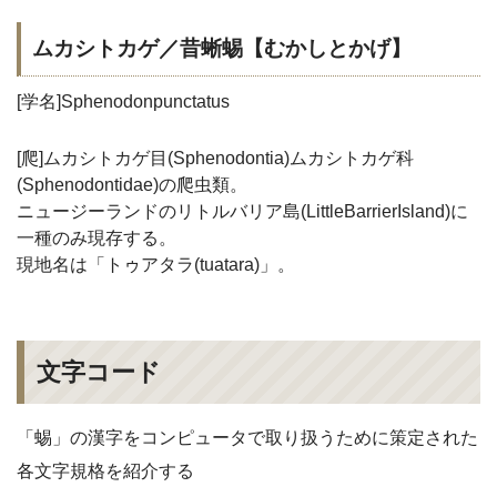
ムカシトカゲ／昔蜥蜴【むかしとかげ】
[学名]Sphenodonpunctatus
[爬]ムカシトカゲ目(Sphenodontia)ムカシトカゲ科
(Sphenodontidae)の爬虫類。
ニュージーランドのリトルバリア島(LittleBarrierIsland)に
一種のみ現存する。
現地名は「トゥアタラ(tuatara)」。
文字コード
「蜴」の漢字をコンピュータで取り扱うために策定された
各文字規格を紹介する