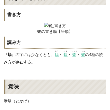
書き方
蜴の書き順【筆順】
読み方
ヤク
セキ
シャク
エキ
『
蜴
』の字には少なくとも、
蜴
・
蜴
・
蜴
・
蜴
の4種の読
み方が存在する。
意味
蜥蜴（とかげ）