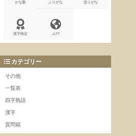
かな数
ふりがな
送りがな
漢字検定
JLPT
カテゴリー
その他
一覧表
四字熟語
漢字
質問箱