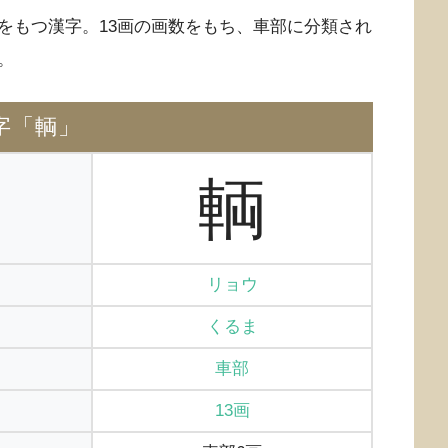
をもつ漢字。13画の画数をもち、車部に分類され
。
字「輌」
輌
リョウ
くるま
車部
13画