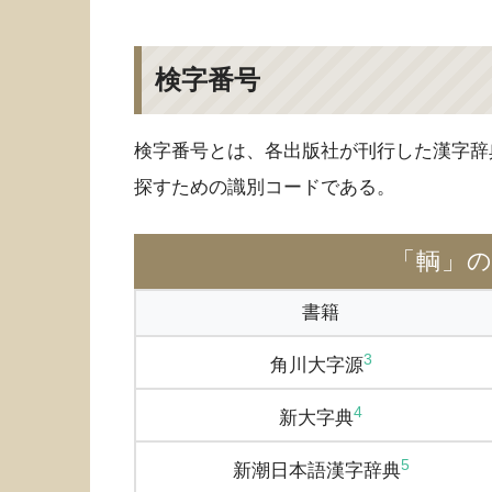
検字番号
検字番号とは、各出版社が刊行した漢字辞
探すための識別コードである。
「輌」
書籍
3
角川大字源
4
新大字典
5
新潮日本語漢字辞典