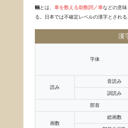
輌
とは、
車を数える助数詞／車
などの意味
る。日本では不確定レベルの漢字とされる
漢
字体
音読み
読み
訓読み
部首
総画数
画数