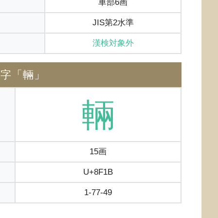
車部6画
JIS第2水準
漢検対象外
体字「輛」
輛
15画
U+8F1B
1-77-49