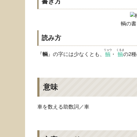
書き方
輌の書
読み方
リョウ
くるま
『
輌
』の字には少なくとも、
輌
・
輌
の2
意味
車を数える助数詞／車