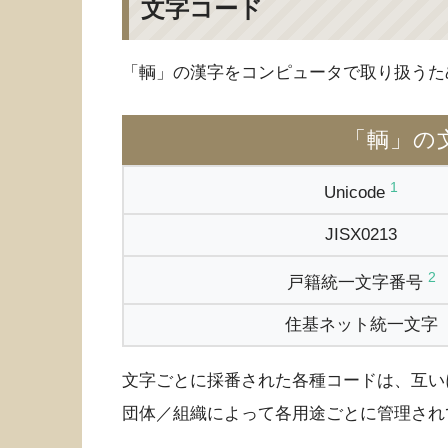
文字コード
「輌」の漢字をコンピュータで取り扱うた
「輌」の
1
Unicode
JISX0213
2
戸籍統一文字番号
住基ネット統一文字
文字ごとに採番された各種コードは、互い
団体／組織によって各用途ごとに管理され