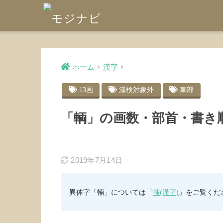
ホーム
漢字
13画
漢検対象外
車部
「輌」の画数・部首・書き
2019年7月14日
異体字「輛」については「
輛(漢字)
」をご覧くだ