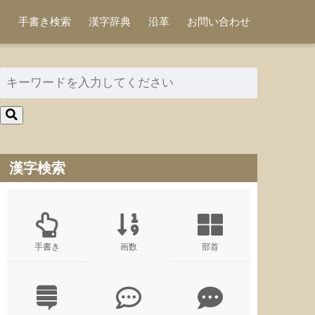
手書き検索
漢字辞典
沿革
お問い合わせ
漢字検索
手書き
画数
部首