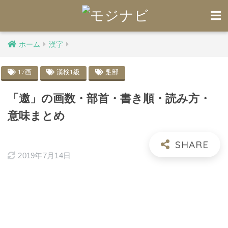
ホーム
漢字
17画
漢検1級
辵部
「邀」の画数・部首・書き順・読み方・
意味まとめ
2019年7月14日