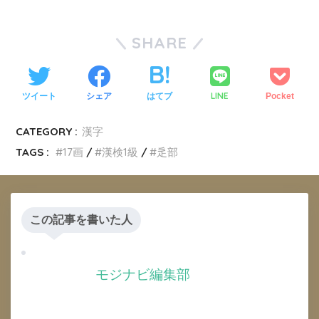
SHARE
LINE
ツイート
シェア
はてブ
Pocket
CATEGORY :
漢字
TAGS :
17画
漢検1級
辵部
この記事を書いた人
モジナビ編集部