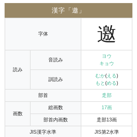
漢字「邀」
邀
字体
ヨウ
音読み
キョウ
読み
むか
(
える
)
訓読み
もと
(
める
)
部首
辵部
総画数
17画
画数
部首内画数
辵部13画
JIS漢字水準
JIS第2水準