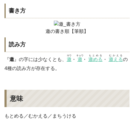
書き方
邀の書き順【筆順】
読み方
ヨウ
キョウ
もとめる
むかえる
『
邀
』の字には少なくとも、
邀
・
邀
・
邀める
・
邀える
の
4種の読み方が存在する。
意味
もとめる／むかえる／まちうける