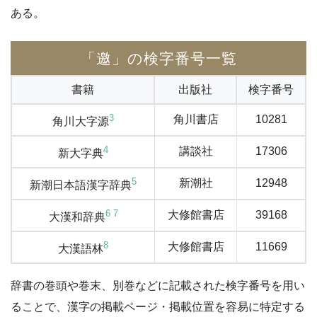
ある。
「邀」の検字番号一覧
書籍
出版社
検字番号
3
角川書店
10281
角川大字源
4
講談社
17306
新大字典
5
新潮社
12948
新潮日本語漢字辞典
6
7
大修館書店
39168
大漢和辞典
8
大修館書店
11669
大漢語林
辞書の巻頭や巻末、別巻などに記載された検字番号を用い
ることで、漢字の掲載ページ・掲載位置を容易に特定する