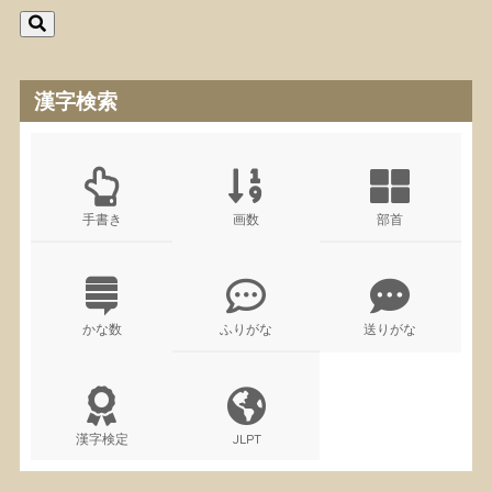
漢字検索
手書き
画数
部首
かな数
ふりがな
送りがな
漢字検定
JLPT